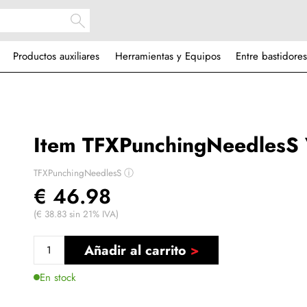
Productos auxiliares
Herramientas y Equipos
Entre bastidores
Item TFXPunchingNeedlesS V
TFXPunchingNeedlesS
ⓘ
€ 46.98
(€ 38.83 sin 21% IVA)
Añadir al carrito
En stock