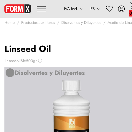
0
Home
Productos auxiliares
Disolventes y Diluyentes
Aceite de Lin
Linseed Oil
linseedoilBle500gr
ⓘ
Disolventes y Diluyentes