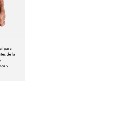
al para
tes de la
y
laca y