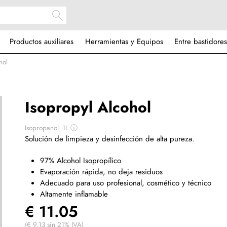
Productos auxiliares
Herramientas y Equipos
Entre bastidores
hol
Isopropyl Alcohol
Isopropanol_1L
ⓘ
Solución de limpieza y desinfección de alta pureza.
97% Alcohol Isopropílico
Evaporación rápida, no deja residuos
Adecuado para uso profesional, cosmético y técnico
Altamente inflamable
€ 11.05
(€ 9.13 sin 21% IVA)