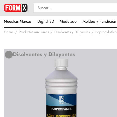
Nuestras Marcas
Digital 3D
Modelado
Moldeo y Fundición
Home
Productos auxiliares
Disolventes y Diluyentes
Isopropyl Alco
Disolventes y Diluyentes