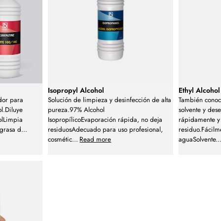
Isopropyl Alcohol
Ethyl Alcohol
dor para
Solución de limpieza y desinfección de alta
También conoc
ol.Diluye
pureza.97% Alcohol
solvente y des
solLimpia
IsopropílicoEvaporación rápida, no deja
rápidamente y
grasa d
...
residuosAdecuado para uso profesional,
residuo.Fácilm
cosmétic
...
Read more
aguaSolvente
..