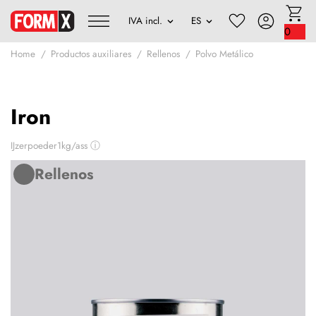
0
Home
Productos auxiliares
Rellenos
Polvo Metálico
Iron
IJzerpoeder1kg/ass
ⓘ
Rellenos