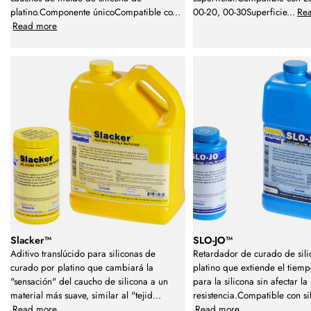
platino.Componente únicoCompatible co
...
00-20, 00-30Superficie
...
Re
Read more
Slacker™
SLO-JO™
Aditivo translúcido para siliconas de
Retardador de curado de sil
curado por platino que cambiará la
platino que extiende el tiemp
"sensación" del caucho de silicona a un
para la silicona sin afectar la
material más suave, similar al "tejid
...
resistencia.Compatible con si
Read more
Read more