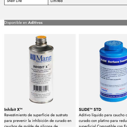
Shelf Life
Limited
Disponible en
Aditivos
Inhibit X™
SLIDE™ STD
Revestimiento de superficie de sustrato
Aditivo líquido para caucho d
para prevenir la inhibición de curado en
curado con platino para reduc
cauchos de molde de silicona de
superficial.Compatible con Ec