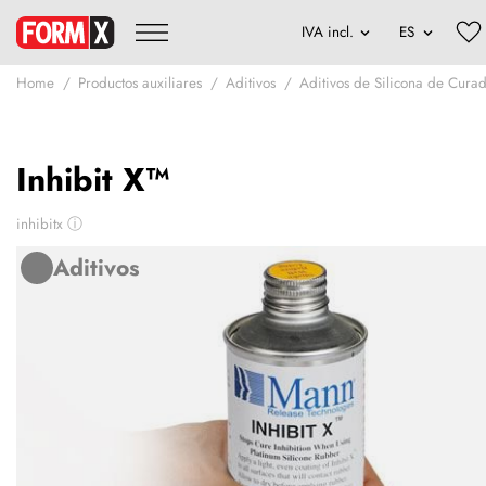
Home
Productos auxiliares
Aditivos
Aditivos de Silicona de Curad
Inhibit X™
inhibitx
ⓘ
Aditivos