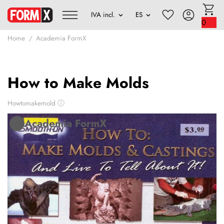
0
Home
Academia FormX
How to Make Molds
Howtomakemold
ⓘ
Academia FormX