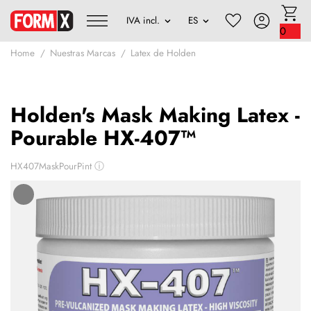
0
Home
Nuestras Marcas
Latex de Holden
Holden's Mask Making Latex -
Pourable HX-407™
HX407MaskPourPint
ⓘ