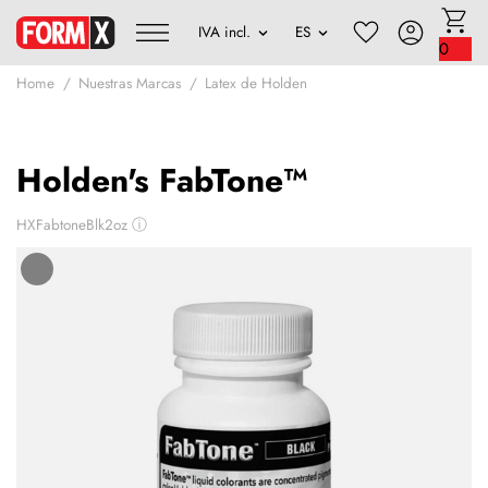
0
Home
Nuestras Marcas
Latex de Holden
Holden's FabTone™
HXFabtoneBlk2oz
ⓘ