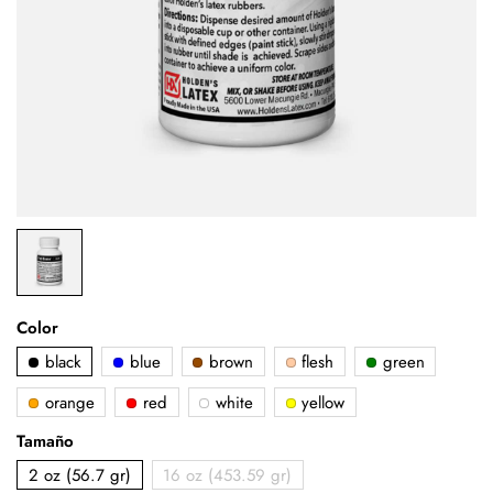
Color
black
blue
brown
flesh
green
orange
red
white
yellow
Tamaño
2 oz (56.7 gr)
16 oz (453.59 gr)