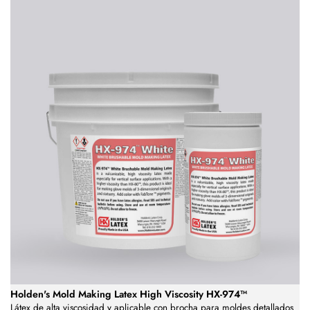
Holden's Mold Making Latex High Viscosity HX-974™
Látex de alta viscosidad y aplicable con brocha para moldes detallados