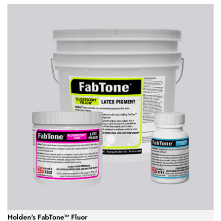
Holden's FabTone™ Fluor