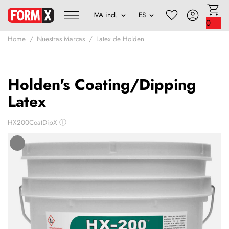
0
Home
Nuestras Marcas
Latex de Holden
Holden's Coating/Dipping
Latex
HX200CoatDipX
ⓘ