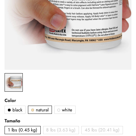
Color
black
natural
white
Tamaño
1 lbs (0.45 kg)
8 lbs (3.63 kg)
45 lbs (20.41 kg)