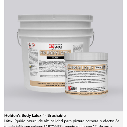
Holden's Body Latex™ - Brushable
Látex líquido natural de alta calidad para pintura corporal y efectos.Se
puede teñir con colores FABTONESe puede diluir con 1% de agua