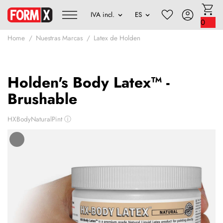
0
Home
Nuestras Marcas
Latex de Holden
Holden's Body Latex™ -
Brushable
HXBodyNaturalPint
ⓘ