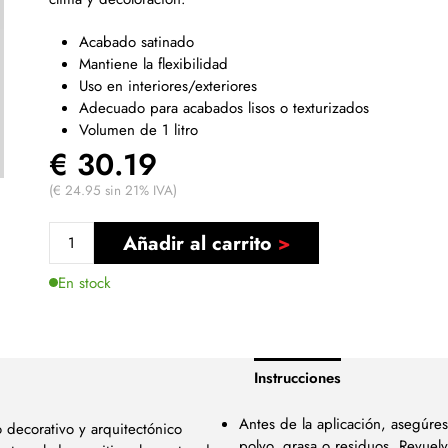
Acabado satinado
Mantiene la flexibilidad
Uso en interiores/exteriores
Adecuado para acabados lisos o texturizados
Volumen de 1 litro
€ 30.19
(€ 24.95 sin 21% IVA)
Añadir al carrito
En stock
Instrucciones
Antes de la aplicación, asegúres
o decorativo y arquitectónico
polvo, grasa o residuos. Revuelv