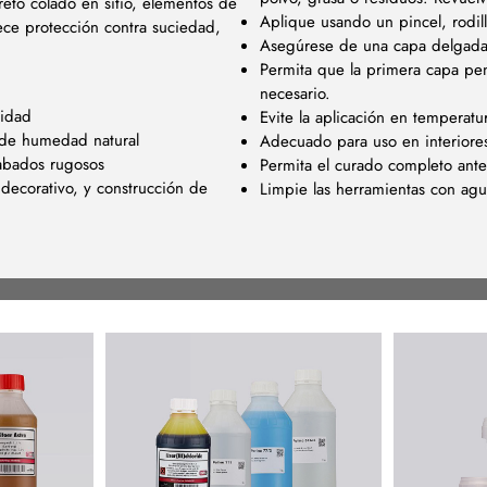
reto colado en sitio, elementos de
Aplique usando un pincel, rodil
rece protección contra suciedad,
Asegúrese de una capa delgada 
Permita que la primera capa pen
necesario.
lidad
Evite la aplicación en temperat
 de humedad natural
Adecuado para uso en interiores
cabados rugosos
Permita el curado completo antes
 decorativo, y construcción de
Limpie las herramientas con ag