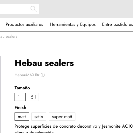
Productos auxiliares
Herramientas y Equipos
Entre bastidores
au sealers
Hebau sealers
HebauMAX1ltr
ⓘ
Tamaño
1 l
5 l
Finish
matt
satin
super matt
Protege superficies de concreto decorativo y Jesmonite AC1
clima y decoloración.