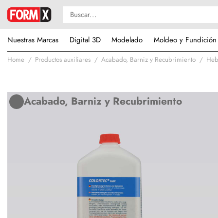
Nuestras Marcas
Digital 3D
Modelado
Moldeo y Fundición
Home
Productos auxiliares
Acabado, Barniz y Recubrimiento
Heb
Acabado, Barniz y Recubrimiento