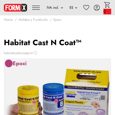
0
Home
Moldeo y Fundición
Epoxi
Habitat Cast N Coat™
habitatcastncoatpint
ⓘ
Epoxi