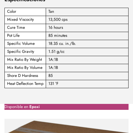
Color
Tan
Mixed Viscocity
13,500 cps
Cure Time
16 hours
Pot Life
85 minutes
Specific Volume
18.35 cu. in./lb.
Specific Gravity
1.51 g/cc
Mix Ratio By Weight
1A:1B
Mix Ratio By Volume
1A:1B
Shore D Hardness
85
Heat Deflection Temp
131 °F
Disponible en
Epoxi