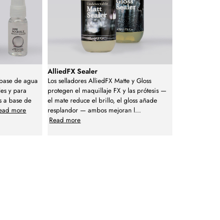
AlliedFX Sealer
 base de agua
Los selladores AlliedFX Matte y Gloss
les y para
protegen el maquillaje FX y las prótesis —
s a base de
el mate reduce el brillo, el gloss añade
ead more
resplandor — ambos mejoran l
...
Read more