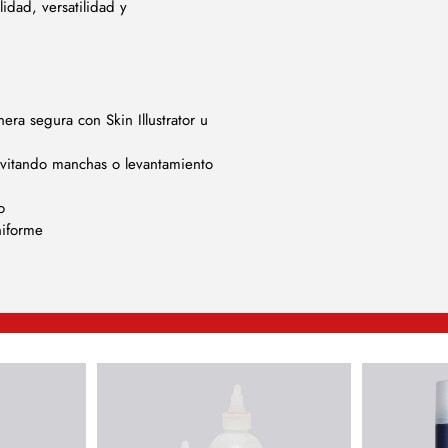
idad, versatilidad y
era segura con Skin Illustrator u
evitando manchas o levantamiento
o
niforme