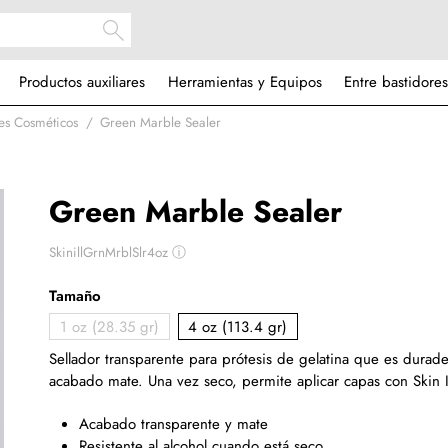
Productos auxiliares
Herramientas y Equipos
Entre bastidores
es Cosméticos
Green Marble Sealer
Green Marble Sealer
SkinillGrnMrblSlr4oz
ⓘ
Tamaño
1 oz (28.35 gr)
4 oz (113.4 gr)
Sellador transparente para prótesis de gelatina que es durade
acabado mate. Una vez seco, permite aplicar capas con Skin Il
Acabado transparente y mate
Resistente al alcohol cuando está seco