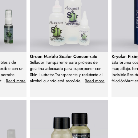
Green Marble Sealer Concentrate
Kryolan Fixi
ótesis de
Sellador transparente para prótesis de
Esta bruma cos
lexible con un
gelatina adecuado para superponer con
maquillaje, f
 permite
Skin Illustrator.Transparente y resistente al
invisible.Resist
t
...
Read more
alcohol cuando está secoAde
...
Read more
fricciónMantie