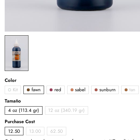
Color
Kit
fawn
red
sabel
sunburn
tan
Tamaño
4 oz (113.4 gr)
12 oz (340.19 gr)
Purchase Cost
12.50
13.00
62.50