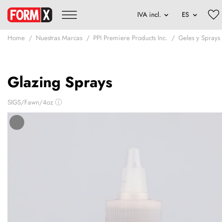
Home
Nuestras Marcas
PPI Premiere Products Inc.
Geles y Sprays
Glazing Sprays
SIGS/Fawn/4oz
ⓘ