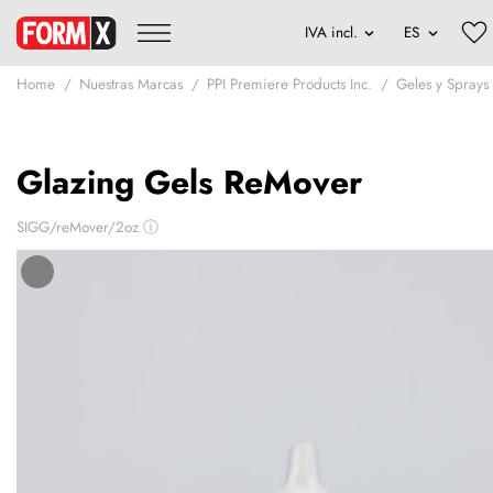
Home
Nuestras Marcas
PPI Premiere Products Inc.
Geles y Sprays
Glazing Gels ReMover
SIGG/reMover/2oz
ⓘ