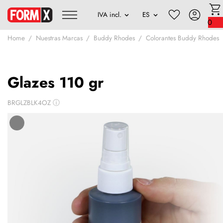
0
Home
Nuestras Marcas
Buddy Rhodes
Colorantes Buddy Rhodes
Glazes 110 gr
BRGLZBLK4OZ
ⓘ