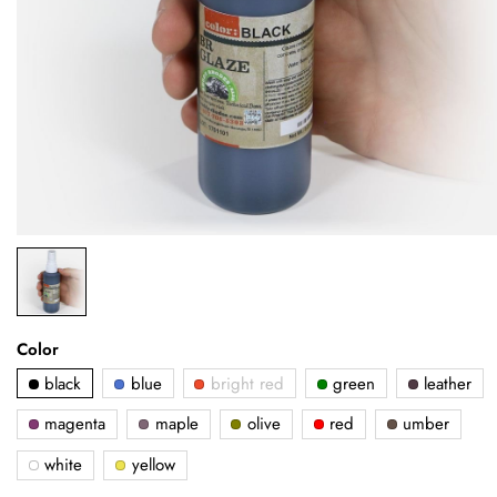
Color
black
blue
bright red
green
leather
magenta
maple
olive
red
umber
white
yellow