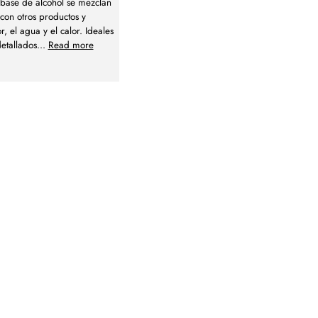
a base de alcohol se mezclan
con otros productos y
r, el agua y el calor. Ideales
detallados
...
Read more