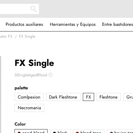
Productos auxiliares
Herramientas y Equipos
Entre bastidores
trator FX
FX Single
FX Single
SISingleAgedBlood
ⓘ
palette
Comlpexion
Dark Fleshtone
FX
Fleshtone
Gr
Necromania
Color