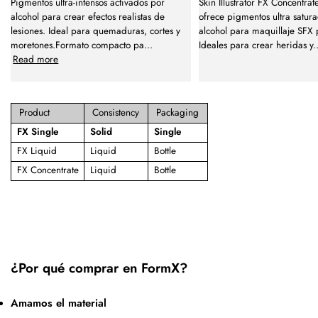
Pigmentos ultra-intensos activados por
Skin Illustrator FX Concentrat
alcohol para crear efectos realistas de
ofrece pigmentos ultra satur
lesiones. Ideal para quemaduras, cortes y
alcohol para maquillaje SFX 
moretones.Formato compacto pa
...
Ideales para crear heridas y
.
Read more
Product
Consistency
Packaging
FX Single
Solid
Single
FX Liquid
Liquid
Bottle
FX Concentrate
Liquid
Bottle
¿Por qué comprar en FormX?
Amamos el material