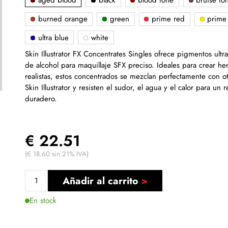
aged blood
black
blood tone
bruise to
burned orange
green
prime red
prime 
ultra blue
white
Skin Illustrator FX Concentrates Singles ofrece pigmentos ultr
de alcohol para maquillaje SFX preciso. Ideales para crear he
realistas, estos concentrados se mezclan perfectamente con o
Skin Illustrator y resisten el sudor, el agua y el calor para un
duradero.
€ 22.51
(€ 18.60 sin 21% IVA)
Añadir al carrito
En stock