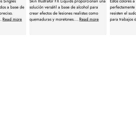
es Singles
Skin Illustrator FX Liquids proporcionan una
Estos colores 
ados a base de
solución versátil a base de alcohol para
perfectamente 
preciso.
crear efectos de lesiones realistas como
resisten el sudo
..
Read more
quemaduras y moretones.
...
Read more
para trabajos 