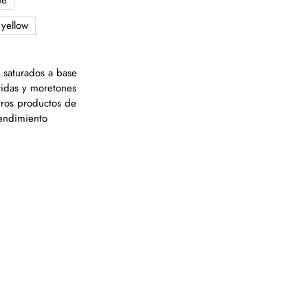
ne
yellow
a saturados a base
ridas y moretones
tros productos de
 rendimiento