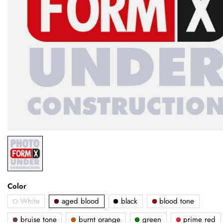
Color
White
aged blood
black
blood tone
bruise tone
burnt orange
green
prime red