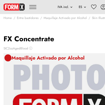
Home
Entre bastidores
Maquillaje Activado por Alcohol
Skin Illus
FX Concentrate
SIC2ozAgedBlood
ⓘ
Maquillaje Activado por Alcohol