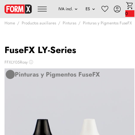
0
Home
Productos auxiliares
Pinturas
Pinturas y Pigmentos FuseFX
FuseFX LY-Series
FFXLY05Rosy
ⓘ
Pinturas y Pigmentos FuseFX