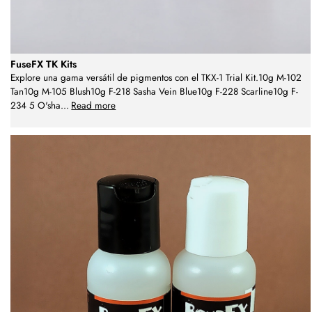
FuseFX TK Kits
Explore una gama versátil de pigmentos con el TKX-1 Trial Kit.10g M-102
Tan10g M-105 Blush10g F-218 Sasha Vein Blue10g F-228 Scarline10g F-
234 5 O'sha
...
Read more