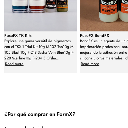
FuseFX TK Kits
FuseFX BondFX
Explore una gama versátil de pigmentos
BondFX es un agente de uni
con el TKX-1 Trial Kit.10g M-102 Tan10g M-
imprimación profesional para
105 Blush10g F-218 Sasha Vein Blue10g F-
mejorando la adhesión entre 
228 Scarline10g F-234 5 O'sha
...
silicona u otros materiales. Id
Read more
Read more
¿Por qué comprar en FormX?