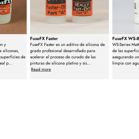
FuseFX Faster
FuseFX WS-8
ón y
FuseFX Faster es un aditivo de silicona de
WS-Series Matt
 siliconas,
grado profesional desarrollado para
de las superfic
superficies de
acelerar el proceso de curado de las
asegurando un
eal p
...
pinturas de silicona platino y sis
...
limpia con agu
Read more