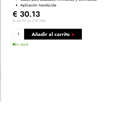
Aplicación translúcida
€ 30.13
(€ 24.90 sin 21% IVA)
Añadir al carrito
En stock