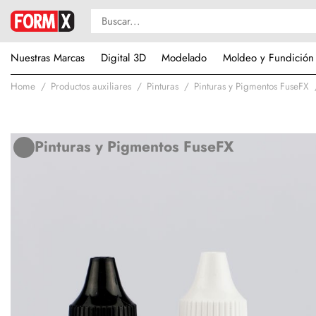
Nuestras Marcas
Digital 3D
Modelado
Moldeo y Fundición
Home
Productos auxiliares
Pinturas
Pinturas y Pigmentos FuseFX
Pinturas y Pigmentos FuseFX