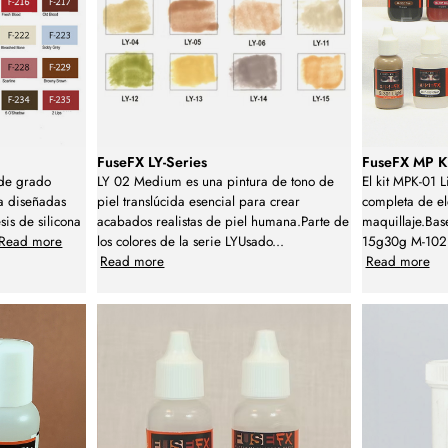
FuseFX LY-Series
FuseFX MP Ki
 de grado
LY 02 Medium es una pintura de tono de
El kit MPK-01 L
na diseñadas
piel translúcida esencial para crear
completa de el
sis de silicona
acabados realistas de piel humana.Parte de
maquillaje.Bas
Read more
los colores de la serie LYUsado
...
15g30g M-102
Read more
Read more