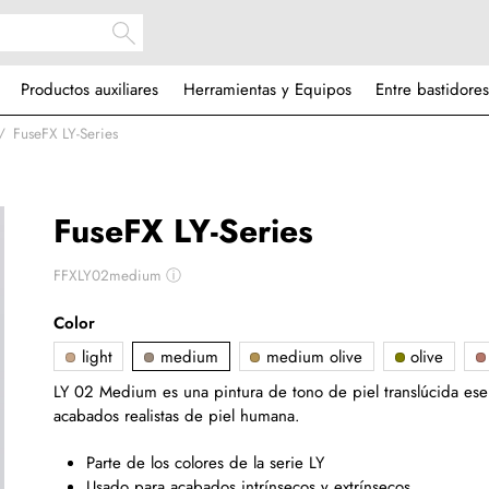
Productos auxiliares
Herramientas y Equipos
Entre bastidores
FuseFX LY-Series
FuseFX LY-Series
FFXLY02medium
ⓘ
Color
light
medium
medium olive
olive
LY 02 Medium es una pintura de tono de piel translúcida esen
acabados realistas de piel humana.
Parte de los colores de la serie LY
Usado para acabados intrínsecos y extrínsecos