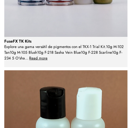
FuseFX TK Kits
Explore una gama versátil de pigmentos con el TKX-1 Trial Kit.10g M-102
Tan10g M-105 Blush10g F-218 Sasha Vein Blue10g F-228 Scarline10g F-
234 5 O'sha
...
Read more