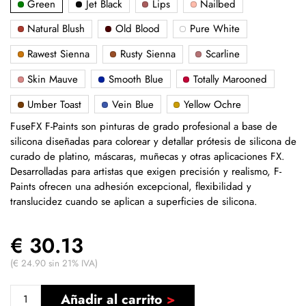
Green
Jet Black
Lips
Nailbed
Natural Blush
Old Blood
Pure White
Rawest Sienna
Rusty Sienna
Scarline
Skin Mauve
Smooth Blue
Totally Marooned
Umber Toast
Vein Blue
Yellow Ochre
FuseFX F-Paints son pinturas de grado profesional a base de
silicona diseñadas para colorear y detallar prótesis de silicona de
curado de platino, máscaras, muñecas y otras aplicaciones FX.
Desarrolladas para artistas que exigen precisión y realismo, F-
Paints ofrecen una adhesión excepcional, flexibilidad y
translucidez cuando se aplican a superficies de silicona.
€ 30.13
(€ 24.90 sin 21% IVA)
Añadir al carrito