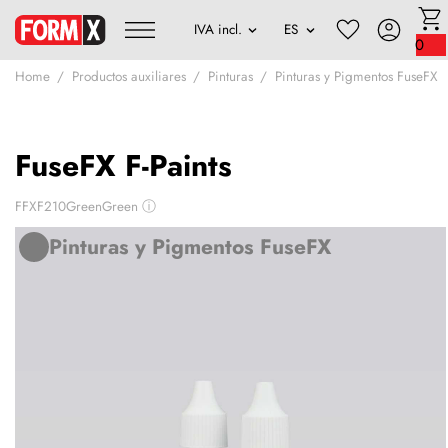
0
Home
Productos auxiliares
Pinturas
Pinturas y Pigmentos FuseFX
FuseFX F-Paints
FFXF210GreenGreen
ⓘ
Pinturas y Pigmentos FuseFX