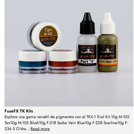
FuseFX TK Kits
Explore una gama versátil de pigmentos con el TKX-1 Trial Kit.10g M-102
Tan10g M-105 Blush10g F-218 Sasha Vein Blue10g F-228 Scarline10g F-
234 5 O'sha
...
Read more