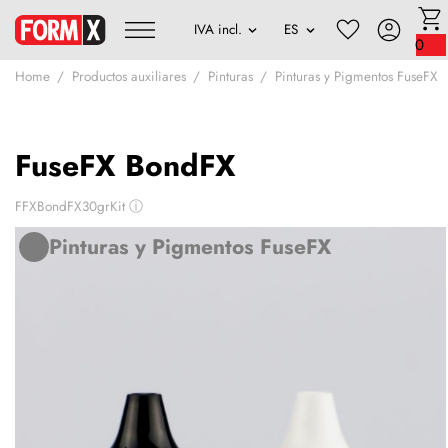
0
Home
Productos auxiliares
Pinturas
Pinturas y Pigmentos FuseFX
FuseFX BondFX
FFXBondFX30grKit
ⓘ
Pinturas y Pigmentos FuseFX