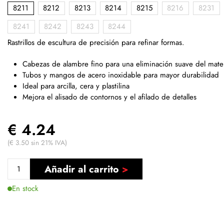
8211
8212
8213
8214
8215
8216
8231
8241
8242
8243
8244
Rastrillos de escultura de precisión para refinar formas.
Cabezas de alambre fino para una eliminación suave del mater
Tubos y mangos de acero inoxidable para mayor durabilidad
Ideal para arcilla, cera y plastilina
Mejora el alisado de contornos y el afilado de detalles
€ 4.24
(€ 3.50 sin 21% IVA)
Añadir al carrito
En stock