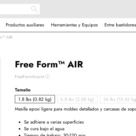
Productos auxiliares
Herramientas y Equipos
Entre bastidores
rm™ AIR
Free Form™ AIR
FreeFormAirpint
ⓘ
Tamaño
1.8 lbs (0.82 kg)
6.8 lbs (3.08 kg)
34 lbs (15.42 kg
Masilla epoxi ligera para moldes detallados y carcasas de sopo
Se adhiere a varias superficies
Se cura bajo el agua
Tiempo de trabajo: 30-120 min