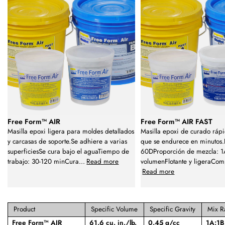
Free Form™ AIR
Free Form™ AIR FAST
Masilla epoxi ligera para moldes detallados
Masilla epoxi de curado rápi
y carcasas de soporte.Se adhiere a varias
que se endurece en minutos.
superficiesSe cura bajo el aguaTiempo de
60DProporción de mezcla: 1
trabajo: 30-120 minCura
...
Read more
volumenFlotante y ligeraCom
Read more
Product
Specific Volume
Specific Gravity
Mix R
Free Form™ AIR
61.6 cu. in./lb.
0.45 g/cc
1A:1B