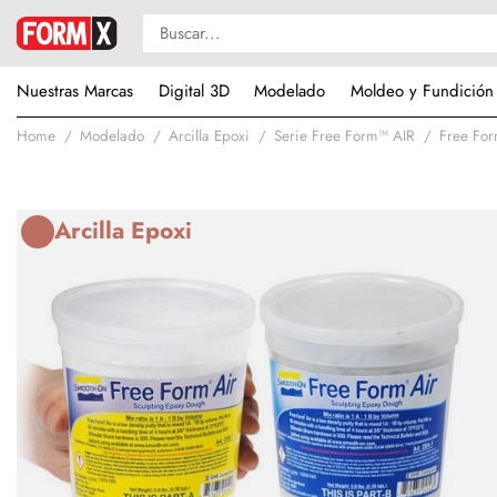
Nuestras Marcas
Digital 3D
Modelado
Moldeo y Fundición
Home
Modelado
Arcilla Epoxi
Serie Free Form™ AIR
Free Fo
Arcilla Epoxi