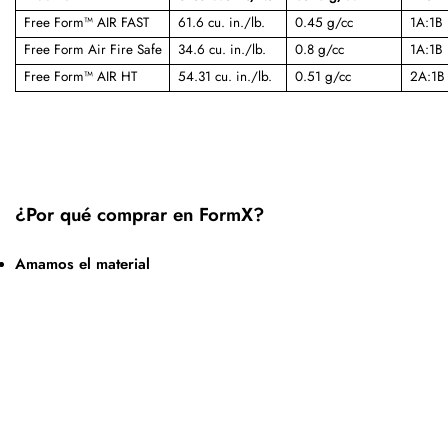
Free Form™ AIR FAST
61.6 cu. in./lb.
0.45 g/cc
1A:1B
Free Form Air Fire Safe
34.6 cu. in./lb.
0.8 g/cc
1A:1B
Free Form™ AIR HT
54.31 cu. in./lb.
0.51 g/cc
2A:1B
¿Por qué comprar en FormX?
Amamos el material