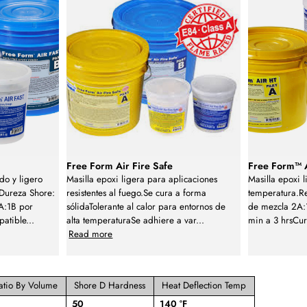
Free Form Air Fire Safe
Free Form™ 
do y ligero
Masilla epoxi ligera para aplicaciones
Masilla epoxi l
Dureza Shore:
resistentes al fuego.Se cura a forma
temperatura.Re
A:1B por
sólidaTolerante al calor para entornos de
de mezcla 2A:
patible
...
alta temperaturaSe adhiere a var
...
min a 3 hrsCu
Read more
atio By Volume
Shore D Hardness
Heat Deflection Temp
50
140 °F