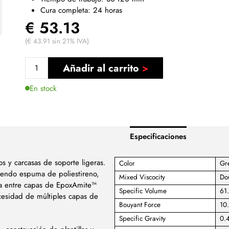
Cura completa: 24 horas
€ 53.13
(€ 43.91 sin 21% IVA)
Añadir al carrito
En stock
Especificaciones
os y carcasas de soporte ligeras.
Color
Gr
uyendo espuma de poliestireno,
Mixed Viscocity
Do
la entre capas de EpoxAmite™
Specific Volume
61.
ecesidad de múltiples capas de
Bouyant Force
10.
Specific Gravity
0.