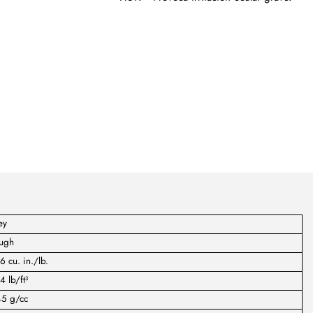
ey
ugh
6 cu. in./lb.
4 lb/ft³
45 g/cc