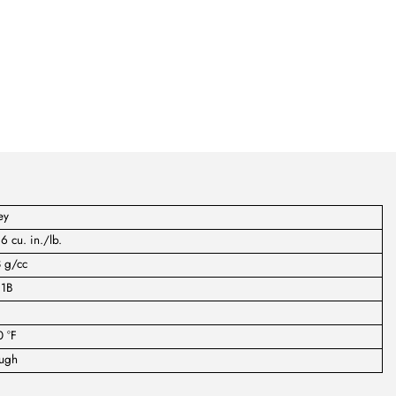
ey
6 cu. in./lb.
 g/cc
:1B
 °F
ugh