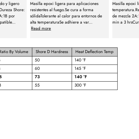
do y ligero
Masilla epoxi ligera para aplicaciones
Masilla epoxi l
Dureza Shore:
resistentes al fuego.Se cura a forma
temperatura.Re
A:1B por
sólidaTolerante al calor para entornos de
de mezcla 2A:
patible
...
alta temperaturaSe adhiere a var
...
min a 3 hrsCu
Read more
Ratio By Volume
Shore D Hardness
Heat Deflection Temp
B
50
140 °F
B
60
145 °F
B
73
140 °F
B
55
300 °F