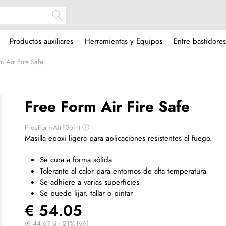
Productos auxiliares
Herramientas y Equipos
Entre bastidores
m Air Fire Safe
Free Form Air Fire Safe
FreeFormAirFSpint
ⓘ
Masilla epoxi ligera para aplicaciones resistentes al fuego.
Se cura a forma sólida
Tolerante al calor para entornos de alta temperatura
Se adhiere a varias superficies
Se puede lijar, tallar o pintar
€ 54.05
(€ 44.67 sin 21% IVA)