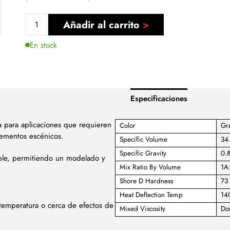
Añadir al carrito
En stock
Especificaciones
a para aplicaciones que requieren
Color
Gr
elementos escénicos.
Specific Volume
34.
Specific Gravity
0.8
jable, permitiendo un modelado y
Mix Ratio By Volume
1A
Shore D Hardness
73
Heat Deflection Temp
140
 temperatura o cerca de efectos de
Mixed Viscosity
Do