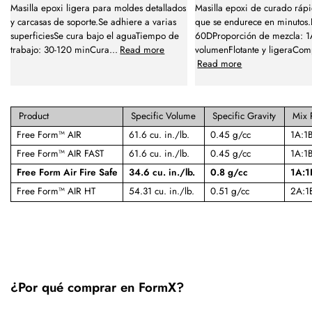
Masilla epoxi ligera para moldes detallados
Masilla epoxi de curado rápi
y carcasas de soporte.Se adhiere a varias
que se endurece en minutos.
superficiesSe cura bajo el aguaTiempo de
60DProporción de mezcla: 1
trabajo: 30-120 minCura
...
Read more
volumenFlotante y ligeraCom
Read more
Product
Specific Volume
Specific Gravity
Mix 
Free Form™ AIR
61.6 cu. in./lb.
0.45 g/cc
1A:1
Free Form™ AIR FAST
61.6 cu. in./lb.
0.45 g/cc
1A:1
Free Form Air Fire Safe
34.6 cu. in./lb.
0.8 g/cc
1A:1
Free Form™ AIR HT
54.31 cu. in./lb.
0.51 g/cc
2A:1
¿Por qué comprar en FormX?