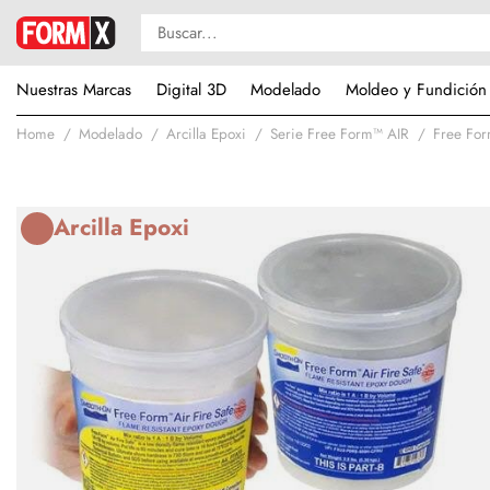
Nuestras Marcas
Digital 3D
Modelado
Moldeo y Fundición
Home
Modelado
Arcilla Epoxi
Serie Free Form™ AIR
Free For
Arcilla Epoxi