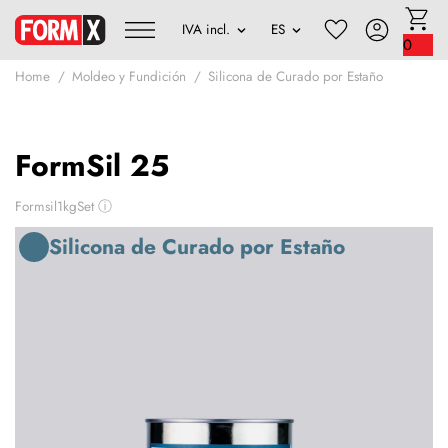
0
Home
Moldeo y Fundición
Silicona de Curado por Estaño
FormSil 25
Formsil1kgSet
ⓘ
Silicona de Curado por Estaño