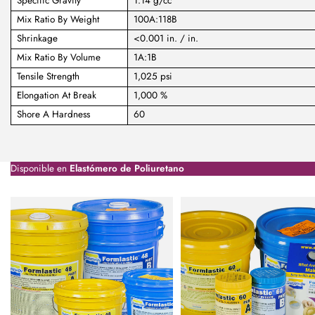
Specific Gravity
1.14 g/cc
Mix Ratio By Weight
100A:118B
Shrinkage
<0.001 in. / in.
Mix Ratio By Volume
1A:1B
Tensile Strength
1,025 psi
Elongation At Break
1,000 %
Shore A Hardness
60
Disponible en
Elastómero de Poliuretano