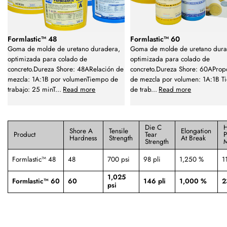
Formlastic™ 48
Formlastic™ 60
Goma de molde de uretano duradera,
Goma de molde de uretano dur
optimizada para colado de
optimizada para colado de
concreto.Dureza Shore: 48ARelación de
concreto.Dureza Shore: 60AProp
mezcla: 1A:1B por volumenTiempo de
de mezcla por volumen: 1A:1B 
trabajo: 25 minT
...
Read more
de trab
...
Read more
Die C
Shore A
Tensile
Elongation
Product
Tear
P
Hardness
Strength
At Break
Strength
Formlastic™ 48
48
700 psi
98 pli
1,250 %
1
1,025
Formlastic™ 60
60
146 pli
1,000 %
2
psi