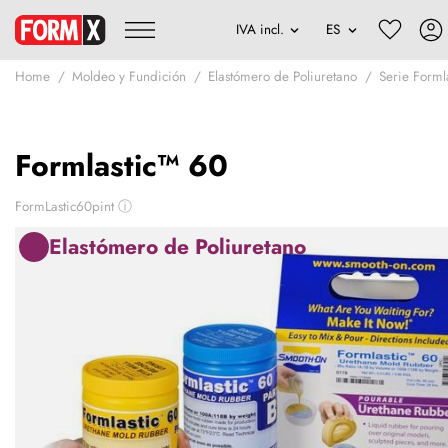
Home
Moldeo y Fundición
Elastómero de Poliuretano
Serie Forml
Formlastic™ 60
FormLastic60pint
ⓘ
Elastómero de Poliuretano