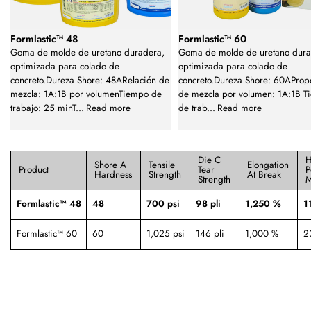
Formlastic™ 48
Formlastic™ 60
Goma de molde de uretano duradera,
Goma de molde de uretano dur
optimizada para colado de
optimizada para colado de
concreto.Dureza Shore: 48ARelación de
concreto.Dureza Shore: 60AProp
mezcla: 1A:1B por volumenTiempo de
de mezcla por volumen: 1A:1B 
trabajo: 25 minT
...
Read more
de trab
...
Read more
Die C
H
Shore A
Tensile
Elongation
Product
Tear
P
Hardness
Strength
At Break
Strength
M
Formlastic™ 48
48
700 psi
98 pli
1,250 %
1
Formlastic™ 60
60
1,025 psi
146 pli
1,000 %
2