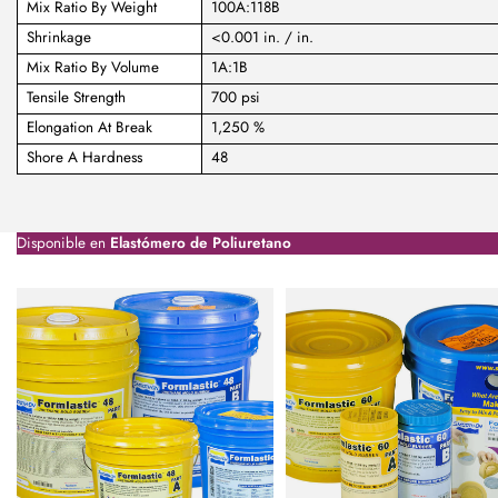
Mix Ratio By Weight
100A:118B
Shrinkage
<0.001 in. / in.
Mix Ratio By Volume
1A:1B
Tensile Strength
700 psi
Elongation At Break
1,250 %
Shore A Hardness
48
Disponible en
Elastómero de Poliuretano