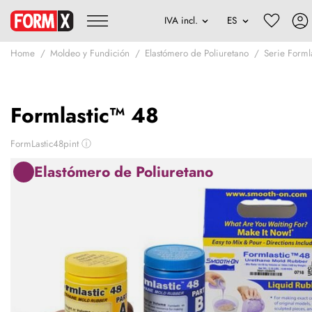
Home
Moldeo y Fundición
Elastómero de Poliuretano
Serie Forml
Formlastic™ 48
FormLastic48pint
ⓘ
Elastómero de Poliuretano