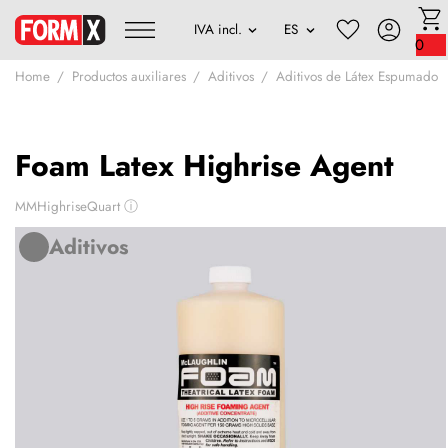
0
Home
Productos auxiliares
Aditivos
Aditivos de Látex Espumado
Foam Latex Highrise Agent
MMHighriseQuart
ⓘ
Aditivos