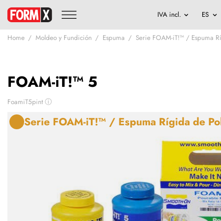
Home
Moldeo y Fundición
Espuma
Serie FOAM-iT!™ / Espuma Rí
FOAM-iT!™ 5
FoamiT5pint
ⓘ
Serie FOAM-iT!™ / Espuma Rígida de Po