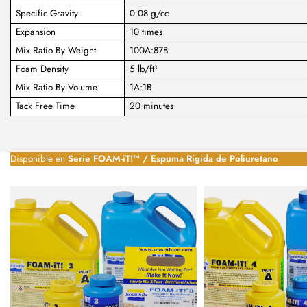
Specific Gravity
0.08 g/cc
Expansion
10 times
Mix Ratio By Weight
100A:87B
Foam Density
5 lb/ft³
Mix Ratio By Volume
1A:1B
Tack Free Time
20 minutes
Disponible en
Serie FOAM-iT!™ / Espuma Rígida de Poliuretano