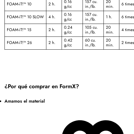
0.16
157 cu.
20
FOAM-iT!™ 10
2 h.
6 time
g/cc
in./lb.
min.
0.16
157 cu.
FOAM-iT!™ 10 SLOW
4 h.
1 h.
6 time
g/cc
in./lb.
0.24
105 cu.
20
FOAM-iT!™ 15
2 h.
4 time
g/cc
in./lb.
min.
0.42
60 cu.
20
FOAM-iT!™ 26
2 h.
2 time
g/cc
in./lb.
min.
¿Por qué comprar en FormX?
Amamos el material