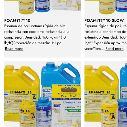
FOAM-iT!™ 10
FOAM-iT!™ 10 SLOW
Espuma de poliuretano rígida de alta
Espuma rígida de poliure
resistencia con excelente resistencia a la
resistencia con tiempo de
compresión.Densidad: 160 kg/m³ (10
extendido.Densidad: 160
lb/ft³)Proporción de mezcla: 1:1 po
...
lb/ft³)Expansión aproxim
Read more
vecesTiem
...
Read more