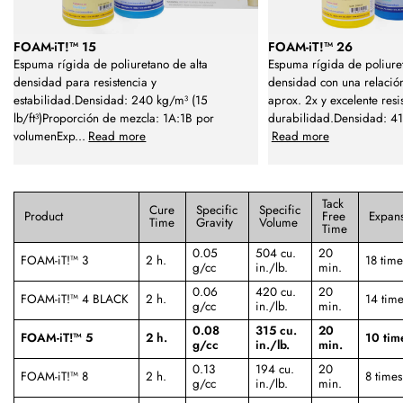
FOAM-iT!™ 15
FOAM-iT!™ 26
Espuma rígida de poliuretano de alta
Espuma rígida de poliure
densidad para resistencia y
densidad con una relació
estabilidad.Densidad: 240 kg/m³ (15
aprox. 2x y excelente resi
lb/ft³)Proporción de mezcla: 1A:1B por
durabilidad.Densidad: 4
volumenExp
...
Read more
Read more
Tack
Cure
Specific
Specific
Product
Free
Expan
Time
Gravity
Volume
Time
0.05
504 cu.
20
FOAM-iT!™ 3
2 h.
18 time
g/cc
in./lb.
min.
0.06
420 cu.
20
FOAM-iT!™ 4 BLACK
2 h.
14 tim
g/cc
in./lb.
min.
0.08
315 cu.
20
FOAM-iT!™ 5
2 h.
10 tim
g/cc
in./lb.
min.
0.13
194 cu.
20
FOAM-iT!™ 8
2 h.
8 times
g/cc
in./lb.
min.