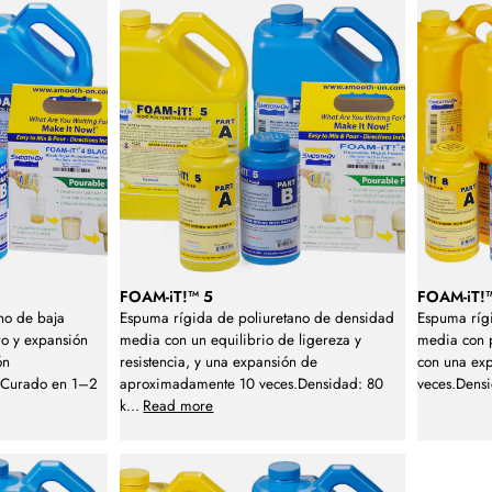
FOAM-iT!™ 5
FOAM-iT!
no de baja
Espuma rígida de poliuretano de densidad
Espuma ríg
o y expansión
media con un equilibrio de ligereza y
media con p
ón
resistencia, y una expansión de
con una ex
sCurado en 1–2
aproximadamente 10 veces.Densidad: 80
veces.Dens
k
...
Read more