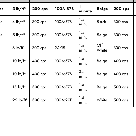
1
es
3 lb/ft³
200 cps
100A:87B
Beige
200 cps
minute
1.5
es
4 lb/ft³
300 cps
100A:87B
Black
300 cps
min.
1.5
es
5 lb/ft³
300 cps
100A:87B
Beige
300 cps
min.
1.5
Off
8 lb/ft³
300 cps
2A:1B
300 cps
min.
White
1.5
s
10 lb/ft³
400 cps
100A:87B
Beige
400 cps
min.
3.5
s
10 lb/ft³
400 cps
100A:87B
Beige
400 cps
min.
1.5
s
15 lb/ft³
500 cps
100A:87B
Beige
500 cps
min.
1.5
s
26 lb/ft³
500 cps
100A:90B
White
500 cps
min.