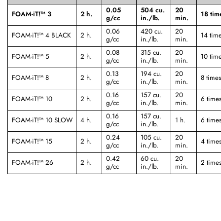
0.05
504 cu.
20
FOAM-iT!™ 3
2 h.
18 tim
g/cc
in./lb.
min.
0.06
420 cu.
20
FOAM-iT!™ 4 BLACK
2 h.
14 tim
g/cc
in./lb.
min.
0.08
315 cu.
20
FOAM-iT!™ 5
2 h.
10 tim
g/cc
in./lb.
min.
0.13
194 cu.
20
FOAM-iT!™ 8
2 h.
8 times
g/cc
in./lb.
min.
0.16
157 cu.
20
FOAM-iT!™ 10
2 h.
6 time
g/cc
in./lb.
min.
0.16
157 cu.
FOAM-iT!™ 10 SLOW
4 h.
1 h.
6 time
g/cc
in./lb.
0.24
105 cu.
20
FOAM-iT!™ 15
2 h.
4 time
g/cc
in./lb.
min.
0.42
60 cu.
20
FOAM-iT!™ 26
2 h.
2 time
g/cc
in./lb.
min.