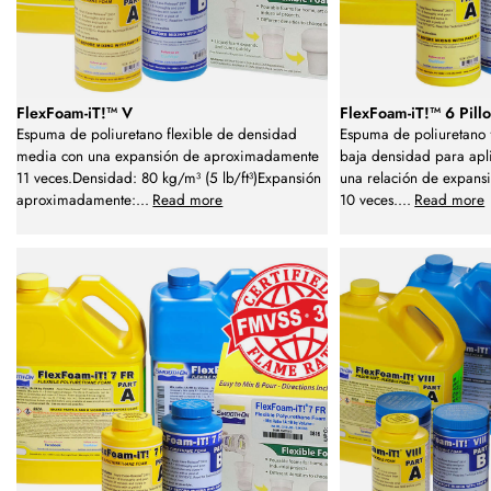
FlexFoam-iT!™ V
FlexFoam-iT!™ 6 Pill
Espuma de poliuretano flexible de densidad
Espuma de poliuretano fl
media con una expansión de aproximadamente
baja densidad para apli
11 veces.Densidad: 80 kg/m³ (5 lb/ft³)Expansión
una relación de expan
aproximadamente:
...
Read more
10 veces.
...
Read more