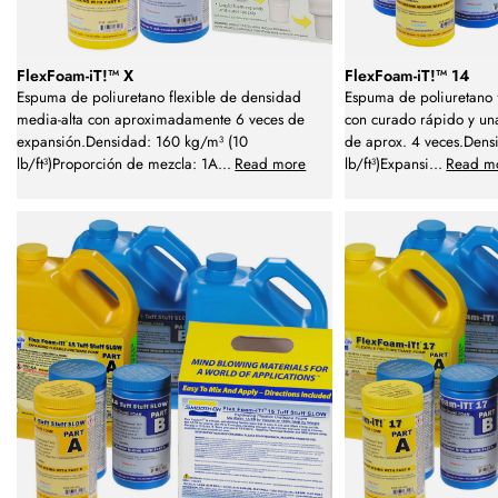
FlexFoam-iT!™ X
FlexFoam-iT!™ 14
Espuma de poliuretano flexible de densidad
Espuma de poliuretano f
media-alta con aproximadamente 6 veces de
con curado rápido y un
expansión.Densidad: 160 kg/m³ (10
de aprox. 4 veces.Dens
lb/ft³)Proporción de mezcla: 1A
...
Read more
lb/ft³)Expansi
...
Read m