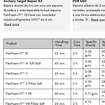
Archery Target Repair Kit
PUR E60
Repara dianas de tiro con arco con espuma
Espuma elástica de 2 c
duradera y autorreparable.Incluye espuma
cerradas, procesada co
FlexFoam‑iT!™ 15Viene con mezclador
a una forma elástico-dur
mecánicoPigmentos UVO™ en 4 col
...
y ácidos. D
...
Read mor
Read more
Handling
Cure
Specific
Sp
Product
Time
Time
Gravity
V
0.05
50
FlexFoam-iT!™ III
25 min.
2 h.
g/cc
in.
0.06
42
FlexFoam-iT!™ IV Tuff Stuff
45 min.
2 h.
g/cc
in.
0.08
31
FlexFoam-iT!™ V
45 min.
2 h.
g/cc
in.
0.09
28
FlexFoam-iT!™ 6 Pillow Soft
60 min.
2 h.
g/cc
in.
22
FlexFoam-iT!™ 7 FR
60 min.
2 h.
0.11 g/cc
in.
0.13
19
FlexFoam-iT!™ VIII Pillow Soft
25 min.
2 h.