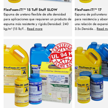
FlexFoam-iT!™ 15 Tuff Stuff SLOW
FlexFoam-iT!™ 17
Espuma de uretano flexible de alta densidad
Espuma de poliuretano f
para aplicaciones que requieren un producto de
para resistencia y abso
espuma más resistente y rígido.Densidad: 240
una relación de expan
kg/m³ (15 lb/f
...
Read more
3.5x.Densida
...
Read m