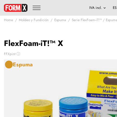
Home
Moldeo y Fundición
Espuma
Serie FlexFoam-iT!™ / Espuma
FlexFoam-iT!™ X
FFXpint
ⓘ
Espuma