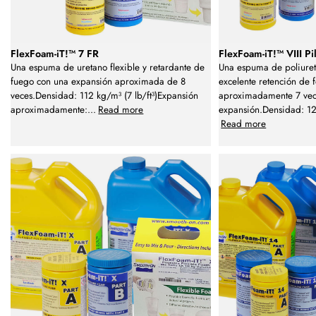
FlexFoam-iT!™ 7 FR
FlexFoam-iT!™ VIII Pi
Una espuma de uretano flexible y retardante de
Una espuma de poliureta
fuego con una expansión aproximada de 8
excelente retención de 
veces.Densidad: 112 kg/m³ (7 lb/ft³)Expansión
aproximadamente 7 vec
aproximadamente:
...
Read more
expansión.Densidad: 128
Read more