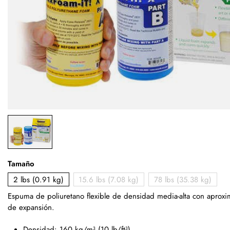
Tamaño
2 lbs (0.91 kg)
15.6 lbs (7.08 kg)
78 lbs (35.38 kg)
Espuma de poliuretano flexible de densidad media-alta con apro
de expansión.
Densidad: 160 kg/m³ (10 lb/ft³)