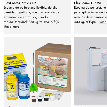
FlexFoam-iT!™ 23 FR
FlexFoam-iT!™ 25
Espuma de poliuretano flexible, de alta
Espuma de poliuretano f
densidad, ignífuga, con una relación de
para aplicaciones de t
expansión de aprox. 2x, curado
relación de expansión 
rápido.Densidad: 368 kg/m³ (23 lb/ft³)R
...
400 kg/m³Expa
...
Read
Read more