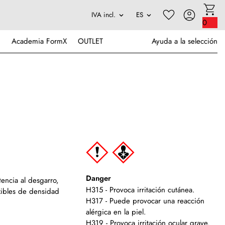
0
Academia FormX
OUTLET
Ayuda a la selección
Danger
encia al desgarro,
H315 - Provoca irritación cutánea.
xibles de densidad
H317 - Puede provocar una reacción
alérgica en la piel.
H319 - Provoca irritación ocular grave.