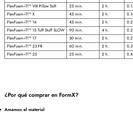
FlexFoam-iT!™ VIII Pillow Soft
25 min.
2 h.
0.1
FlexFoam-iT!™ X
45 min.
2 h.
0.1
FlexFoam-iT!™ 14
45 min.
2 h.
0.2
FlexFoam-iT!™ 15 Tuff Stuff SLOW
90 min.
4 h.
0.2
FlexFoam-iT!™ 17
30 min.
2 h.
0.2
FlexFoam-iT!™ 23 FR
60 min.
2 h.
0.3
FlexFoam-iT!™ 25
25 min.
2 h.
0.4
¿Por qué comprar en FormX?
Amamos el material