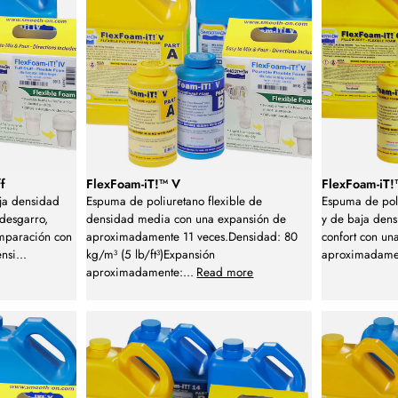
f
FlexFoam-iT!™ V
FlexFoam-iT!™
ja densidad
Espuma de poliuretano flexible de
Espuma de poli
 desgarro,
densidad media con una expansión de
y de baja dens
mparación con
aproximadamente 11 veces.Densidad: 80
confort con un
ensi
...
kg/m³ (5 lb/ft³)Expansión
aproximadamen
aproximadamente:
...
Read more