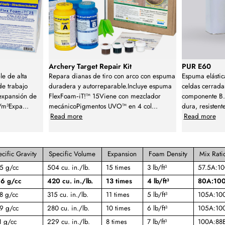
Archery Target Repair Kit
PUR E60
le de alta
Repara dianas de tiro con arco con espuma
Espuma elásti
de trabajo
duradera y autorreparable.Incluye espuma
celdas cerrada
expansión de
FlexFoam‑iT!™ 15Viene con mezclador
componente B. 
/m³Expa
...
mecánicoPigmentos UVO™ en 4 col
...
dura, resistent
Read more
Read more
cific Gravity
Specific Volume
Expansion
Foam Density
Mix Rati
5 g/cc
504 cu. in./lb.
15 times
3 lb/ft³
57.5A:1
6 g/cc
420 cu. in./lb.
13 times
4 lb/ft³
80A:10
8 g/cc
315 cu. in./lb.
11 times
5 lb/ft³
105A:10
9 g/cc
280 cu. in./lb.
10 times
6 lb/ft³
105A:10
1 g/cc
229 cu. in./lb.
8 times
7 lb/ft³
100A:88