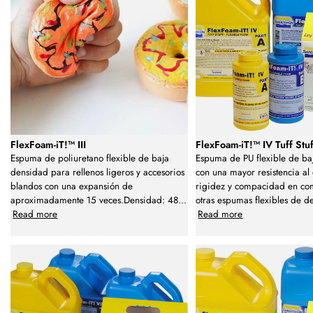
FlexFoam-iT!™ III
FlexFoam-iT!™ IV Tuff Stuf
Espuma de poliuretano flexible de baja
Espuma de PU flexible de ba
densidad para rellenos ligeros y accesorios
con una mayor resistencia al
blandos con una expansión de
rigidez y compacidad en co
aproximadamente 15 veces.Densidad: 48
...
otras espumas flexibles de d
Read more
Read more