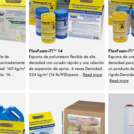
FlexFoam-iT!™ 14
FlexFoam-iT!
ble de
Espuma de poliuretano flexible de alta
Espuma de uret
roximadamente
densidad con curado rápido y una relación
densidad para
dad: 160 kg/m³
de expansión de aprox. 4 veces.Densidad:
un producto de
cla: 1A
...
224 kg/m³ (14 lb/ft³)Expansi
...
Read more
rígido.Densida
Read more