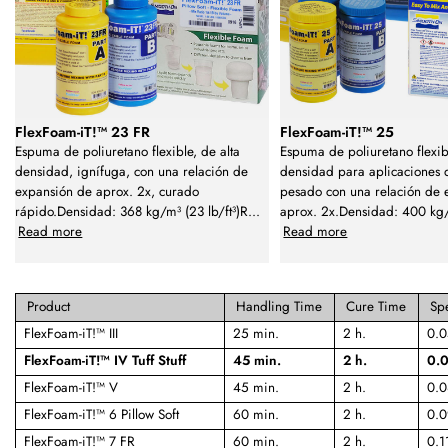
FlexFoam-iT!™ 23 FR
FlexFoam-iT!™ 25
Espuma de poliuretano flexible, de alta
Espuma de poliuretano flexib
densidad, ignífuga, con una relación de
densidad para aplicaciones 
expansión de aprox. 2x, curado
pesado con una relación de 
rápido.Densidad: 368 kg/m³ (23 lb/ft³)R
...
aprox. 2x.Densidad: 400 kg
Read more
Read more
Product
Handling Time
Cure Time
Spe
FlexFoam-iT!™ III
25 min.
2 h.
0.0
FlexFoam-iT!™ IV Tuff Stuff
45 min.
2 h.
0.0
FlexFoam-iT!™ V
45 min.
2 h.
0.0
FlexFoam-iT!™ 6 Pillow Soft
60 min.
2 h.
0.0
FlexFoam-iT!™ 7 FR
60 min.
2 h.
0.1