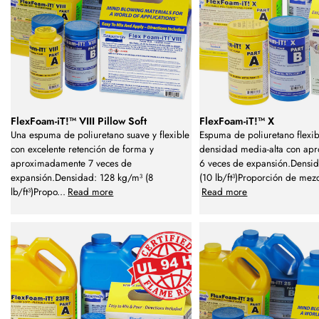
FlexFoam-iT!™ VIII Pillow Soft
FlexFoam-iT!™ X
Una espuma de poliuretano suave y flexible
Espuma de poliuretano flexi
con excelente retención de forma y
densidad media-alta con ap
aproximadamente 7 veces de
6 veces de expansión.Densi
expansión.Densidad: 128 kg/m³ (8
(10 lb/ft³)Proporción de mez
lb/ft³)Propo
...
Read more
Read more