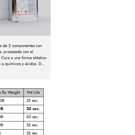
ca de 2 componentes con
s, procesada con el
Cura a una forma elástico-
e a químicos y ácidos. D
...
o By Weight
Pot Life
00B
35 sec.
0B
30 sec.
0B
50 sec.
0B
35 sec.
B
35 sec.