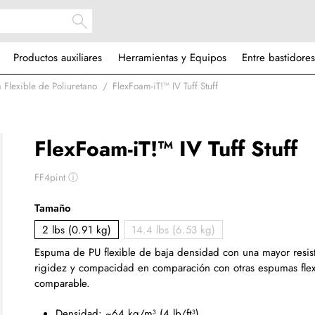
Productos auxiliares
Herramientas y Equipos
Entre bastidores
 Flexible de Poliuretano
FlexFoam-iT!™ IV Tuff Stuff
FlexFoam-iT!™ IV Tuff Stuff
FF4pint
ⓘ
Tamaño
2 lbs (0.91 kg)
14.4 lbs (6.53 kg)
Espuma de PU flexible de baja densidad con una mayor resist
rigidez y compacidad en comparación con otras espumas fle
comparable.
Densidad: ~64 kg/m³ (4 lb/ft³)