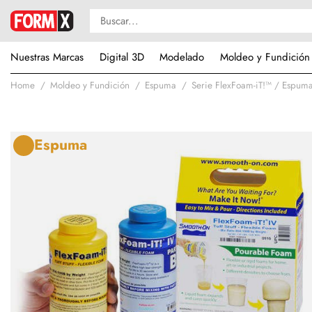
Nuestras Marcas
Digital 3D
Modelado
Moldeo y Fundición
Home
Moldeo y Fundición
Espuma
Serie FlexFoam-iT!™ / Espuma
Espuma