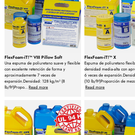
FlexFoam-iT!™ VIII Pillow Soft
FlexFoam-iT!™ X
Una espuma de poliuretano suave y flexible
Espuma de poliuretano flexi
con excelente retención de forma y
densidad media-alta con ap
aproximadamente 7 veces de
6 veces de expansión.Densi
expansión.Densidad: 128 kg/m³ (8
(10 lb/ft³)Proporción de mez
lb/ft³)Propo
...
Read more
Read more