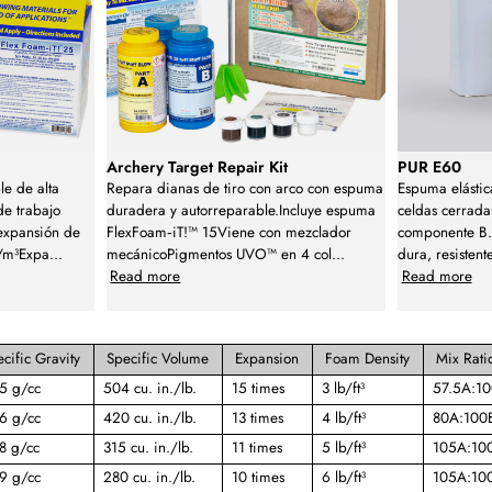
Archery Target Repair Kit
PUR E60
le de alta
Repara dianas de tiro con arco con espuma
Espuma elásti
de trabajo
duradera y autorreparable.Incluye espuma
celdas cerrada
expansión de
FlexFoam‑iT!™ 15Viene con mezclador
componente B. 
/m³Expa
...
mecánicoPigmentos UVO™ en 4 col
...
dura, resistent
Read more
Read more
cific Gravity
Specific Volume
Expansion
Foam Density
Mix Rati
5 g/cc
504 cu. in./lb.
15 times
3 lb/ft³
57.5A:1
6 g/cc
420 cu. in./lb.
13 times
4 lb/ft³
80A:100
8 g/cc
315 cu. in./lb.
11 times
5 lb/ft³
105A:10
9 g/cc
280 cu. in./lb.
10 times
6 lb/ft³
105A:10