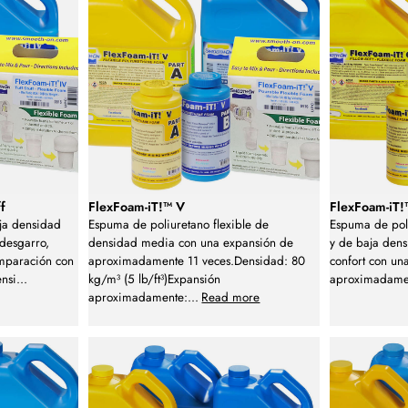
f
FlexFoam-iT!™ V
FlexFoam-iT!™
ja densidad
Espuma de poliuretano flexible de
Espuma de poli
 desgarro,
densidad media con una expansión de
y de baja dens
mparación con
aproximadamente 11 veces.Densidad: 80
confort con un
ensi
...
kg/m³ (5 lb/ft³)Expansión
aproximadamen
aproximadamente:
...
Read more