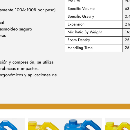
Pot Life
90
Specific Volume
63 
damente 100A:100B por peso)
Specific Gravity
0.
al
Expansion
2 t
desmoldeo seguro
Mix Ratio By Weight
1A
ras
Foam Density
25 
Handling Time
25
sión y compresión, se utiliza
robacias e impactos,
 ergonómicos y aplicaciones de