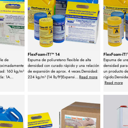
FlexFoam-iT!™ 14
FlexFoam-iT!
ble de
Espuma de poliuretano flexible de alta
Espuma de uret
roximadamente
densidad con curado rápido y una relación
densidad para
dad: 160 kg/m³
de expansión de aprox. 4 veces.Densidad:
un producto de
cla: 1A
...
224 kg/m³ (14 lb/ft³)Expansi
...
Read more
rígido.Densida
Read more