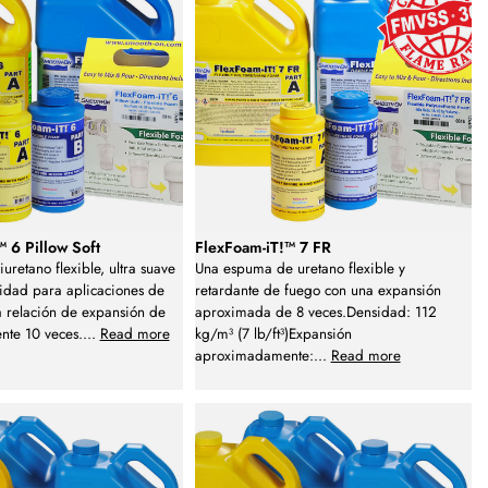
 6 Pillow Soft
FlexFoam-iT!™ 7 FR
uretano flexible, ultra suave
Una espuma de uretano flexible y
idad para aplicaciones de
retardante de fuego con una expansión
a relación de expansión de
aproximada de 8 veces.Densidad: 112
te 10 veces.
...
Read more
kg/m³ (7 lb/ft³)Expansión
aproximadamente:
...
Read more