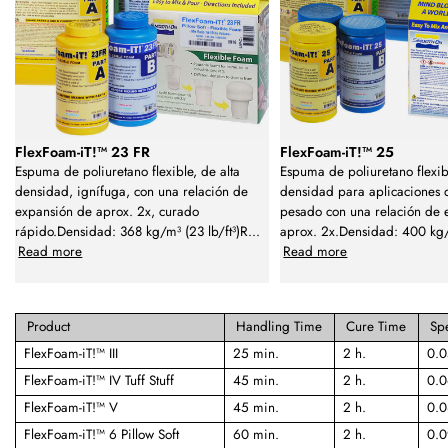
FlexFoam-iT!™ 23 FR
FlexFoam-iT!™ 25
Espuma de poliuretano flexible, de alta
Espuma de poliuretano flexib
densidad, ignífuga, con una relación de
densidad para aplicaciones 
expansión de aprox. 2x, curado
pesado con una relación de 
rápido.Densidad: 368 kg/m³ (23 lb/ft³)R
...
aprox. 2x.Densidad: 400 kg
Read more
Read more
Product
Handling Time
Cure Time
Spe
FlexFoam-iT!™ III
25 min.
2 h.
0.0
FlexFoam-iT!™ IV Tuff Stuff
45 min.
2 h.
0.0
FlexFoam-iT!™ V
45 min.
2 h.
0.0
FlexFoam-iT!™ 6 Pillow Soft
60 min.
2 h.
0.0