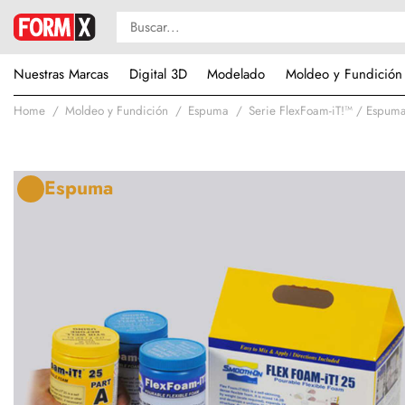
Nuestras Marcas
Digital 3D
Modelado
Moldeo y Fundición
Home
Moldeo y Fundición
Espuma
Serie FlexFoam-iT!™ / Espuma
Espuma