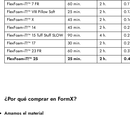
FlexFoam-iT!™ 7 FR
60 min.
2 h.
0.1
FlexFoam-iT!™ VIII Pillow Soft
25 min.
2 h.
0.1
FlexFoam-iT!™ X
45 min.
2 h.
0.1
FlexFoam-iT!™ 14
45 min.
2 h.
0.2
FlexFoam-iT!™ 15 Tuff Stuff SLOW
90 min.
4 h.
0.2
FlexFoam-iT!™ 17
30 min.
2 h.
0.2
FlexFoam-iT!™ 23 FR
60 min.
2 h.
0.3
FlexFoam-iT!™ 25
25 min.
2 h.
0.4
¿Por qué comprar en FormX?
Amamos el material