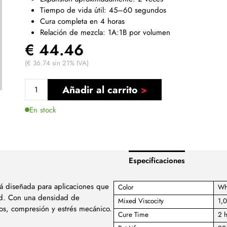
Tiempo de vida útil: 45–60 segundos
Cura completa en 4 horas
Relación de mezcla: 1A:1B por volumen
€ 44.46
(€ 36.74 sin 21% IVA)
Añadir al carrito
En stock
Especificaciones
tá diseñada para aplicaciones que
Color
Wh
dad. Con una densidad de
Mixed Viscocity
1,
os, compresión y estrés mecánico.
Cure Time
2 h