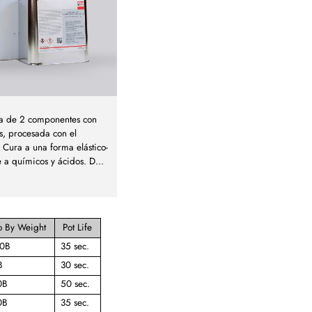
ca de 2 componentes con
s, procesada con el
Cura a una forma elástico-
e a químicos y ácidos. D
...
o By Weight
Pot Life
00B
35 sec.
B
30 sec.
0B
50 sec.
0B
35 sec.