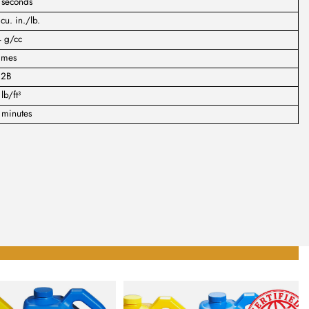
 seconds
cu. in./lb.
4 g/cc
imes
:2B
lb/ft³
 minutes