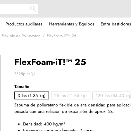
Productos auxiliares
Herramientas y Equipos
Entre bastidores
 Flexible de Poliuretano
FlexFoam-iT!™ 25
FlexFoam-iT!™ 25
FF25pint
ⓘ
Tamaño
3 lbs (1.36 kg)
25 lbs (11.34 kg)
120 lbs (54.43 kg
Espuma de poliuretano flexible de alta densidad para aplicac
pesado con una relación de expansión de aprox. 2x.
Densidad: 400 kg/m³
Expansión aproximadamente: 2 veces