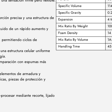
 una sensación firme pero flexible.
Specific Volume
114
Specific Gravity
0.
ción precisa y una estructura de
Expansion
4 t
Mix Ratio By Weight
10
guido de un rápido aumento y
Foam Density
14 
 permitiendo ciclos de
Mix Ratio By Volume
1A
Handling Time
45
na estructura celular uniforme
gía.
comparación con espumas más
, elementos de armadura y
icas, piezas de protección y
procesar mediante recorte, lijado