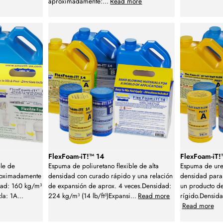
aproximadamente:
...
Read more
FlexFoam-iT!™ 14
FlexFoam-iT!
ble de
Espuma de poliuretano flexible de alta
Espuma de uret
roximadamente
densidad con curado rápido y una relación
densidad para
dad: 160 kg/m³
de expansión de aprox. 4 veces.Densidad:
un producto de
cla: 1A
...
224 kg/m³ (14 lb/ft³)Expansi
...
Read more
rígido.Densida
Read more