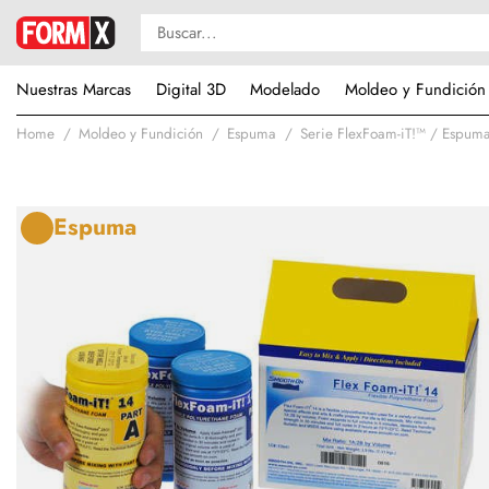
Nuestras Marcas
Digital 3D
Modelado
Moldeo y Fundición
Home
Moldeo y Fundición
Espuma
Serie FlexFoam-iT!™ / Espuma
Espuma