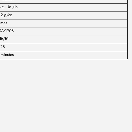
 cu. in./lb.
22 g/cc
imes
0A:190B
lb/ft³
:2B
 minutes