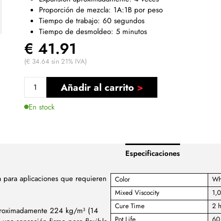
Proporción de mezcla: 1A:1B por peso
Tiempo de trabajo: 60 segundos
Tiempo de desmoldeo: 5 minutos
€ 41.91
(€ 34.64 sin 21% IVA)
Añadir al carrito
En stock
Especificaciones
a para aplicaciones que requieren
Color
Wh
Mixed Viscocity
1,
Cure Time
2 h
aproximadamente 224 kg/m³ (14
Pot Life
60