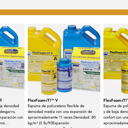
f
FlexFoam-iT!™ V
FlexFoam-iT!™
ja densidad
Espuma de poliuretano flexible de
Espuma de poli
 desgarro,
densidad media con una expansión de
y de baja dens
mparación con
aproximadamente 11 veces.Densidad: 80
confort con un
ensi
...
kg/m³ (5 lb/ft³)Expansión
aproximadamen