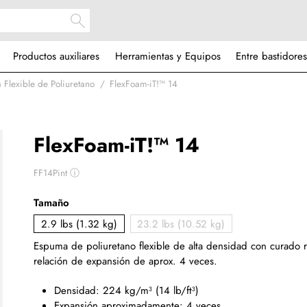
Productos auxiliares
Herramientas y Equipos
Entre bastidores
 Flexible de Poliuretano
FlexFoam-iT!™ 14
FlexFoam-iT!™ 14
FF14Pint
ⓘ
Tamaño
2.9 lbs (1.32 kg)
23.2 lbs (10.52 kg)
Espuma de poliuretano flexible de alta densidad con curado 
relación de expansión de aprox. 4 veces.
Densidad: 224 kg/m³ (14 lb/ft³)
Expansión aproximadamente: 4 veces