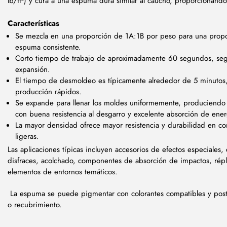
lb/ft³) y cura a una espuma dura similar al caucho, proporcionando
Características
Se mezcla en una proporción de 1A:1B por peso para una propor
espuma consistente.
Corto tiempo de trabajo de aproximadamente 60 segundos, se
expansión.
El tiempo de desmoldeo es típicamente alrededor de 5 minutos,
producción rápidos.
Se expande para llenar los moldes uniformemente, produciendo u
con buena resistencia al desgarro y excelente absorción de ener
La mayor densidad ofrece mayor resistencia y durabilidad en 
ligeras.
Las aplicaciones típicas incluyen accesorios de efectos especiales
disfraces, acolchado, componentes de absorción de impactos, répl
elementos de entornos temáticos.
La espuma se puede pigmentar con colorantes compatibles y post-
o recubrimiento.