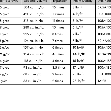
cific Gravity
Specific Volume
Expansion
Foam Density
Mix Rati
5 g/cc
504 cu. in./lb.
15 times
3 lb/ft³
57.5A:1
6 g/cc
420 cu. in./lb.
13 times
4 lb/ft³
80A:100
8 g/cc
315 cu. in./lb.
11 times
5 lb/ft³
105A:10
9 g/cc
280 cu. in./lb.
10 times
6 lb/ft³
105A:10
1 g/cc
229 cu. in./lb.
8 times
7 lb/ft³
100A:88
3 g/cc
194 cu. in./lb.
7 times
8 lb/ft³
52.6A:1
6 g/cc
157 cu. in./lb.
6 times
10 lb/ft³
105A:10
2 g/cc
114 cu. in./lb.
4 times
14 lb/ft³
100A:1
4 g/cc
115 cu. in./lb.
4 times
15 lb/ft³
100A:18
7 g/cc
93 cu. in./lb.
3.5 times
17 lb/ft³
100A:18
7 g/cc
68 cu. in./lb.
2 times
23 lb/ft³
85A:100
 g/cc
63 cu. in./lb.
2 times
25 lb/ft³
1A:2B