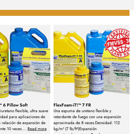
 6 Pillow Soft
FlexFoam-iT!™ 7 FR
uretano flexible, ultra suave
Una espuma de uretano flexible y
idad para aplicaciones de
retardante de fuego con una expansión
a relación de expansión de
aproximada de 8 veces.Densidad: 112
te 10 veces.
...
Read more
kg/m³ (7 lb/ft³)Expansión