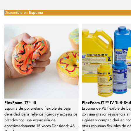
Disponible en
Espuma
FlexFoam-iT!™ III
FlexFoam-iT!™ IV Tuff Stuf
Espuma de poliuretano flexible de baja
Espuma de PU flexible de ba
densidad para rellenos ligeros y accesorios
con una mayor resistencia al
blandos con una expansión de
rigidez y compacidad en co
aproximadamente 15 veces.Densidad: 48
...
otras espumas flexibles de d