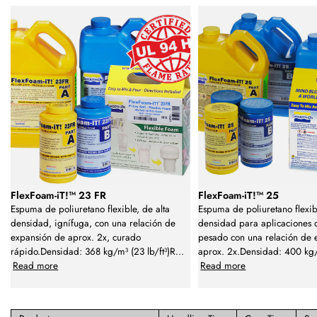
FlexFoam-iT!™ 23 FR
FlexFoam-iT!™ 25
Espuma de poliuretano flexible, de alta
Espuma de poliuretano flexib
densidad, ignífuga, con una relación de
densidad para aplicaciones 
expansión de aprox. 2x, curado
pesado con una relación de 
rápido.Densidad: 368 kg/m³ (23 lb/ft³)R
...
aprox. 2x.Densidad: 400 kg
Read more
Read more