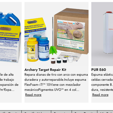
Archery Target Repair Kit
PUR E60
le de alta
Repara dianas de tiro con arco con espuma
Espuma elásti
de trabajo
duradera y autorreparable.Incluye espuma
celdas cerrada
expansión de
FlexFoam‑iT!™ 15Viene con mezclador
componente B. 
/m³Expa
...
mecánicoPigmentos UVO™ en 4 col
...
dura, resistent
Read more
Read more