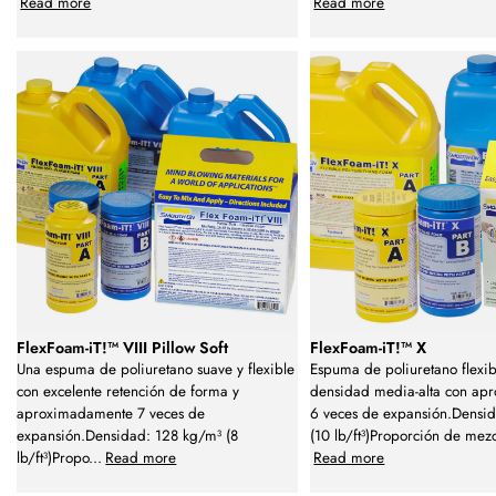
Read more
Read more
FlexFoam-iT!™ VIII Pillow Soft
FlexFoam-iT!™ X
Una espuma de poliuretano suave y flexible
Espuma de poliuretano flexi
con excelente retención de forma y
densidad media-alta con ap
aproximadamente 7 veces de
6 veces de expansión.Densi
expansión.Densidad: 128 kg/m³ (8
(10 lb/ft³)Proporción de mez
lb/ft³)Propo
...
Read more
Read more