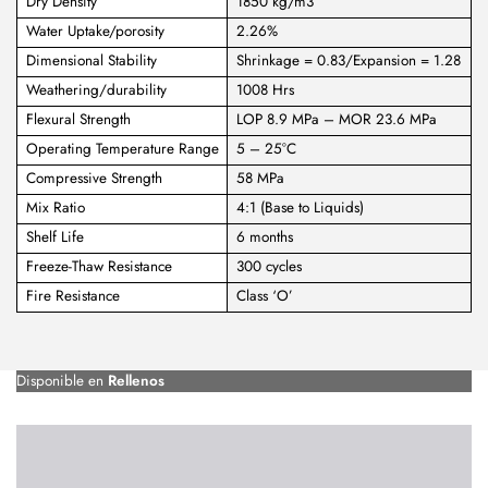
Dry Density
1850 kg/m3
Water Uptake/porosity
2.26%
Dimensional Stability
Shrinkage = 0.83/Expansion = 1.28
Weathering/durability
1008 Hrs
Flexural Strength
LOP 8.9 MPa – MOR 23.6 MPa
Operating Temperature Range
5 – 25°C
Compressive Strength
58 MPa
Mix Ratio
4:1 (Base to Liquids)
Shelf Life
6 months
Freeze-Thaw Resistance
300 cycles
Fire Resistance
Class ‘O’
Disponible en
Rellenos