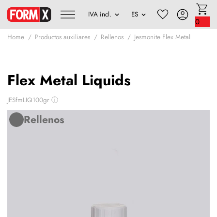
0
Home
Productos auxiliares
Rellenos
Jesmonite Flex Metal
Flex Metal Liquids
JESfmLIQ100gr
ⓘ
Rellenos