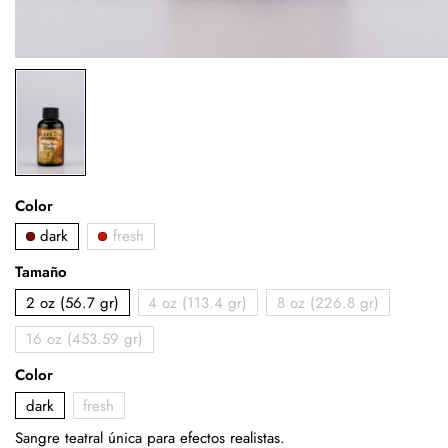
Color
dark
fresh
Tamaño
2 oz (56.7 gr)
4 oz (113.4 gr)
8 oz (226.8 gr)
16 oz (453.59 gr)
Color
dark
fresh
Sangre teatral única para efectos realistas.