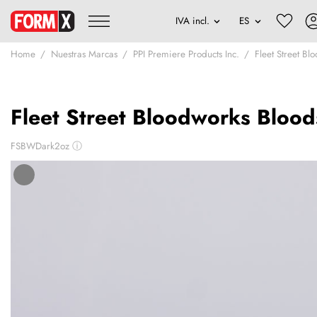
Home
Nuestras Marcas
PPI Premiere Products Inc.
Fleet Street Bl
Fleet Street Bloodworks Blood
FSBWDark2oz
ⓘ