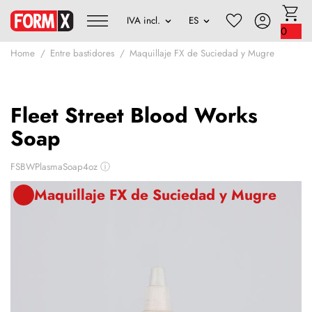
0
Home
Entre bastidores
Maquillaje FX de Suciedad y Mugre
Fleet Street Blood Works
Soap
FSBWPlasmaSoap4oz
ⓘ
Maquillaje FX de Suciedad y Mugre