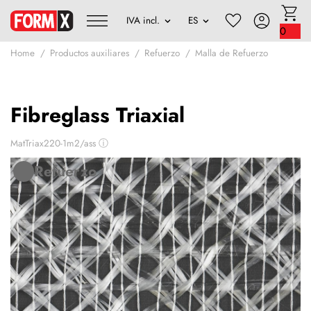
0
Home
Productos auxiliares
Refuerzo
Malla de Refuerzo
Fibreglass Triaxial
MatTriax220-1m2/ass
ⓘ
Refuerzo