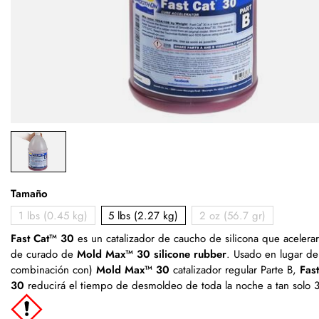
Tamaño
1 lbs (0.45 kg)
5 lbs (2.27 kg)
2 oz (56.7 gr)
Fast Cat™ 30
es un catalizador de caucho de silicona que acelera
de curado de
Mold Max™ 30 silicone rubber
. Usado en lugar de
combinación con)
Mold Max™ 30
catalizador regular Parte B,
Fas
30
reducirá el tiempo de desmoldeo de toda la noche a tan solo 