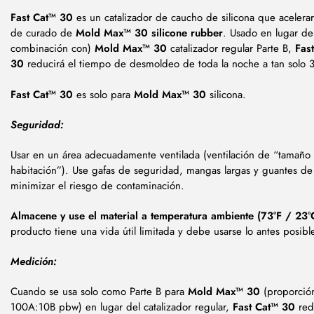
Fast Cat™ 30
es un catalizador de caucho de silicona que acelera
de curado de
Mold Max™ 30 silicone rubber
. Usado en lugar de
combinación con)
Mold Max™ 30
catalizador regular Parte B,
Fas
30
reducirá el tiempo de desmoldeo de toda la noche a tan solo 
Fast Cat™ 30
es solo para
Mold Max™ 30
silicona.
Seguridad:
Usar en un área adecuadamente ventilada (ventilación de “tamaño
habitación”). Use gafas de seguridad, mangas largas y guantes d
minimizar el riesgo de contaminación.
Almacene y use el material a temperatura ambiente (73°F / 23°
producto tiene una vida útil limitada y debe usarse lo antes posibl
Medición:
Cuando se usa solo como Parte B para
Mold Max™ 30
(proporció
100A:10B pbw)
en lugar del catalizador regular,
Fast Cat™ 30
red