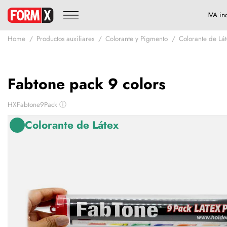
Home
Productos auxiliares
Colorante y Pigmento
Colorante de Lá
Fabtone pack 9 colors
HXFabtone9Pack
ⓘ
Colorante de Látex