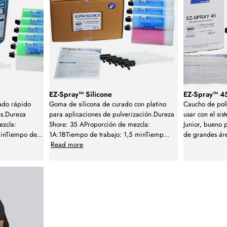
EZ-Spray™ Silicone
EZ-Spray™ 4
rado rápido
Goma de silicona de curado con platino
Caucho de poli
es.Dureza
para aplicaciones de pulverización.Dureza
usar con el si
ezcla:
Shore: 35 AProporción de mezcla:
Junior, bueno 
minTiempo de
...
1A:1BTiempo de trabajo: 1,5 minTiemp
...
de grandes áre
Read more