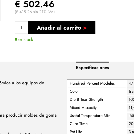
€ 502.46
(€ 415.26 sin 21% IVA)
Añadir al carrito
En stock
Especificaciones
nómica a los equipos de
Hundred Percent Modulus
47 
Color
Tra
Die B Tear Strength
100
Mixed Viscocity
11
para producir moldes de goma
Useful Temperature Min
-65
Cure Time
20
Pot Life
3 m