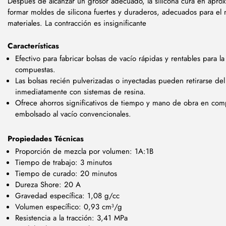
Después de alcanzar un grosor adecuado, la silicona cura en apr
formar moldes de silicona fuertes y duraderos, adecuados para el
materiales. L
a contracción es
insignificante
Características
Efectivo para fabricar bolsas de vacío rápidas y rentables para 
compuestas.
Las bolsas recién pulverizadas o inyectadas pueden retirarse de
inmediatamente con sistemas de resina.
Ofrece ahorros significativos de tiempo y mano de obra en com
embolsado al vacío convencionales.
Propiedades Técnicas
Proporción de mezcla por volumen: 1A:1B
Tiempo de trabajo: 3 minutos
Tiempo de curado: 20 minutos
Dureza Shore: 20 A
Gravedad específica: 1,08 g/cc
Volumen específico: 0,93 cm³/g
Resistencia a la tracción: 3,41 MPa