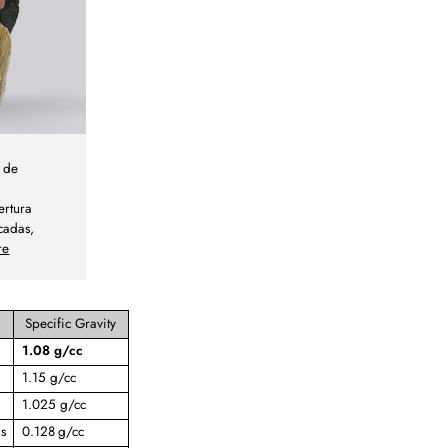
a de
ertura
cadas,
re
Specific Gravity
1.08 g/cc
1.15 g/cc
1.025 g/cc
s
0.128 g/cc