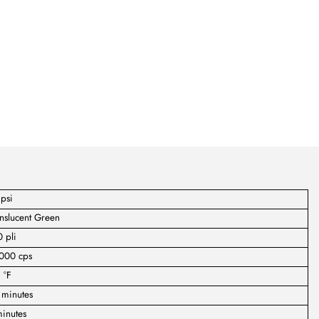
psi
nslucent Green
 pli
,000 cps
 °F
 minutes
inutes