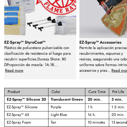
EZ-Spray™ StyroCoat™
EZ-Spray™ Accessories
Plástico de poliuretano pulverizable con
Permite la aplicación precis
clasificación de resistencia al fuego para
recubrimientos, espumas y
recubrir superficies.Dureza Shore: 80
resinas, asegurando una cob
DProporción de mezcla: 1A:1B
...
uniforme sobre formas intrin
Read more
accesorios y piez
...
Read mo
Product
Color
Cure Time
Pot Life
EZ-Spray™ Silicone 20
Translucent Green
20 min.
3 min.
EZ-Spray™ Silicone
Purple
1 h.
1.5 min.
EZ-Spray™ 45
Light Blue
16 h.
20 min.
EZ-Spray Foam
Tan
10 minutes
13 second