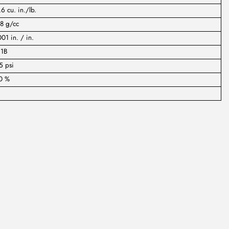
6 cu. in./lb.
8 g/cc
01 in. / in.
:1B
5 psi
0 %