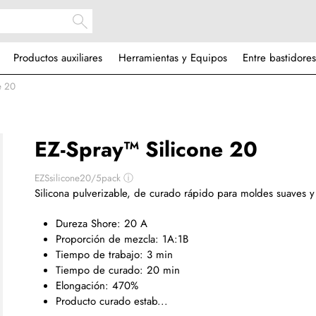
Productos auxiliares
Herramientas y Equipos
Entre bastidores
e 20
EZ-Spray™ Silicone 20
EZSsilicone20/5pack
ⓘ
Silicona pulverizable,
de curado rápido
para moldes suaves y f
Dureza Shore: 20 A
Proporción de mezcla: 1A:1B
Tiempo de trabajo: 3 min
Tiempo de curado: 20 min
Elongación: 470%
Producto curado estab...