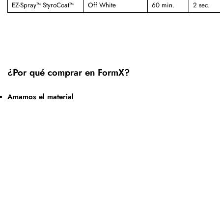
EZ-Spray™ StyroCoat™
Off White
60 min.
2 sec.
¿Por qué comprar en FormX?
Amamos el material