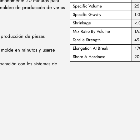
oximadamente 20 minutos para
Specific Volume
25.
 moldeo de producción de varios
Specific Gravity
1.0
Shrinkage
<.0
Mix Ratio By Volume
1A
la producción de piezas
Tensile Strength
49
Elongation At Break
47
l molde en minutos y usarse
Shore A Hardness
20
paración con los sistemas de