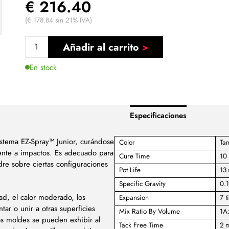
€ 216.40
(€ 178.84 sin 21% IVA)
Añadir al carrito
En stock
Especificaciones
istema EZ-Spray™ Junior, curándose
Color
Ta
tente a impactos. Es adecuado para
Cure Time
10 
re sobre ciertas configuraciones
Pot Life
13 
Specific Gravity
0.
ad, el calor moderado, los
Expansion
7 t
ar o unir a otras superficies
Mix Ratio By Volume
1A
s moldes se pueden exhibir al
Tack Free Time
2 m