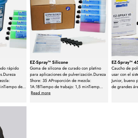
EZ-Spray™ Silicone
EZ-Spray™ 4
rado rápido
Goma de silicona de curado con platino
Caucho de poli
es.Dureza
para aplicaciones de pulverización.Dureza
usar con el si
ezcla:
Shore: 35 AProporción de mezcla:
Junior, bueno 
minTiempo de
...
1A:1BTiempo de trabajo: 1,5 minTiemp
...
de grandes áre
Read more