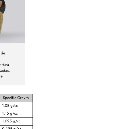
a de
ertura
cadas,
re
Specific Gravity
1.08 g/cc
1.15 g/cc
1.025 g/cc
0.128 g/cc