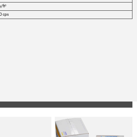
b/ft³
0 cps