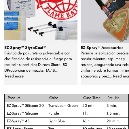
EZ-Spray™ StyroCoat™
EZ-Spray™ Accessories
Plástico de poliuretano pulverizable con
Permite la aplicación precis
clasificación de resistencia al fuego para
recubrimientos, espumas y
recubrir superficies.Dureza Shore: 80
resinas, asegurando una cob
DProporción de mezcla: 1A:1B
...
uniforme sobre formas intrin
Read more
accesorios y piez
...
Read mo
Product
Color
Cure Time
Pot Life
EZ-Spray™ Silicone 20
Translucent Green
20 min.
3 min.
EZ-Spray™ Silicone
Purple
1 h.
1.5 min.
EZ-Spray™ 45
Light Blue
16 h.
20 min.
EZ-Spray Foam
Tan
10 minutes
13 seconds