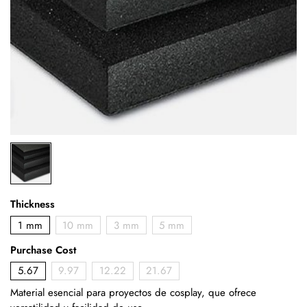
Thickness
1 mm
10 mm
3 mm
5 mm
Purchase Cost
5.67
9.97
12.22
21.67
Material esencial para proyectos de cosplay, que ofrece