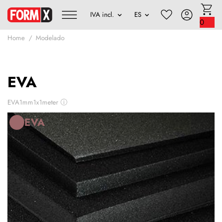
0
Home
Modelado
EVA
EVA1mm1x1meter
ⓘ
EVA