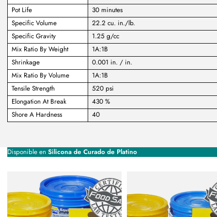
Pot Life
30 minutes
Specific Volume
22.2 cu. in./lb.
Specific Gravity
1.25 g/cc
Mix Ratio By Weight
1A:1B
Shrinkage
0.001 in. / in.
Mix Ratio By Volume
1A:1B
Tensile Strength
520 psi
Elongation At Break
430 %
Shore A Hardness
40
Disponible en
Silicona de Curado de Platino