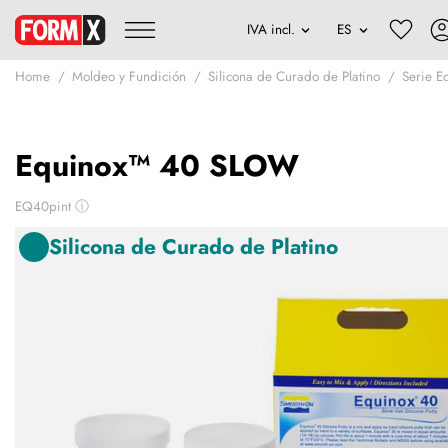
Home
Moldeo y Fundición
Silicona de Curado de Platino
Serie E
Equinox™ 40 SLOW
EQ40pint
ⓘ
Silicona de Curado de Platino