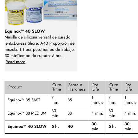
Equinox™ 40 SLOW
Masilla de silicona versátil de curado
lento.Dureza Shore: A40 Proporción de
mezcla: 1:1 por pesoTiempo de trabajo:
30 minTiempo de curado: 5 hrs
...
Read more
Cure
Shore A
Pot
Cure
Pot
Product
Time
Hardness
Life
Time
Life
7
1
7
1
Equinox™ 35 FAST
35
min.
minute
min.
minute
30
30
Equinox™ 38 MEDIUM
38
4 min.
4 min.
min.
min.
30
30
Equinox™ 40 SLOW
5 h.
40
5 h.
min.
min.