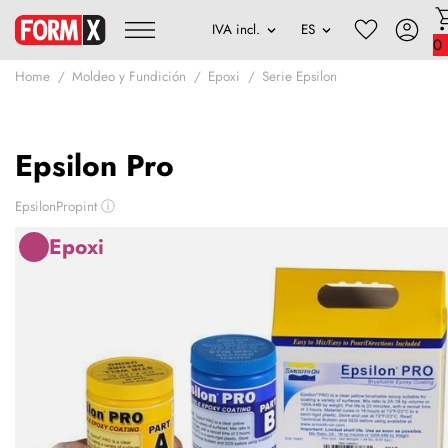
0
Home
Moldeo y Fundición
Epoxi
Serie Epsilon
Epsilon Pro
EpsilonPropint
ⓘ
Epoxi