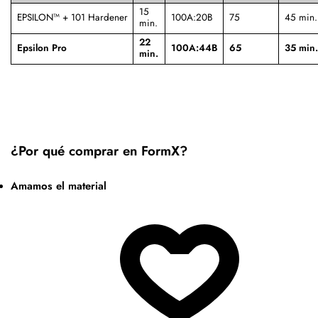
15
EPSILON™ + 101 Hardener
100A:20B
75
45 min.
min.
22
Epsilon Pro
100A:44B
65
35 min.
min.
¿Por qué comprar en FormX?
Amamos el material