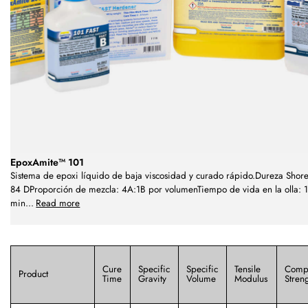
EpoxAmite™ 101
Sistema de epoxi líquido de baja viscosidad y curado rápido.Dureza Shore
84 DProporción de mezcla: 4A:1B por volumenTiempo de vida en la olla: 1
min
...
Read more
Cure
Specific
Specific
Tensile
Compr
Product
Time
Gravity
Volume
Modulus
Stren