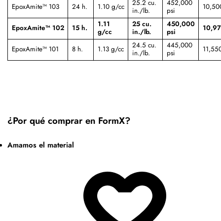
25.2 cu.
452,000
EpoxAmite™ 103
24 h.
1.10 g/cc
10,50
in./lb.
psi
1.11
25 cu.
450,000
EpoxAmite™ 102
15 h.
10,97
g/cc
in./lb.
psi
24.5 cu.
445,000
EpoxAmite™ 101
8 h.
1.13 g/cc
11,550
in./lb.
psi
¿Por qué comprar en FormX?
Amamos el material