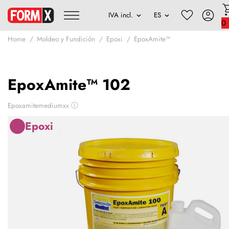
0
Home
Moldeo y Fundición
Epoxi
EpoxAmite™
EpoxAmite™ 102
Epoxamitemediumxx
ⓘ
Epoxi