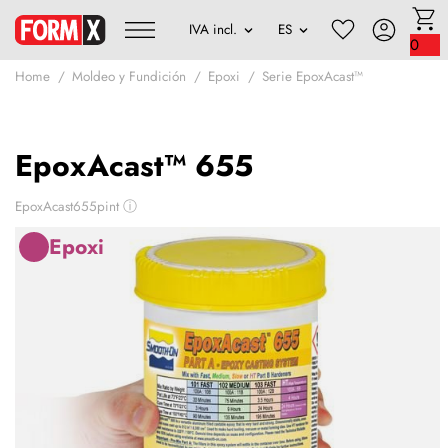
0
Home
Moldeo y Fundición
Epoxi
Serie EpoxAcast™
EpoxAcast™ 655
EpoxAcast655pint
ⓘ
Epoxi