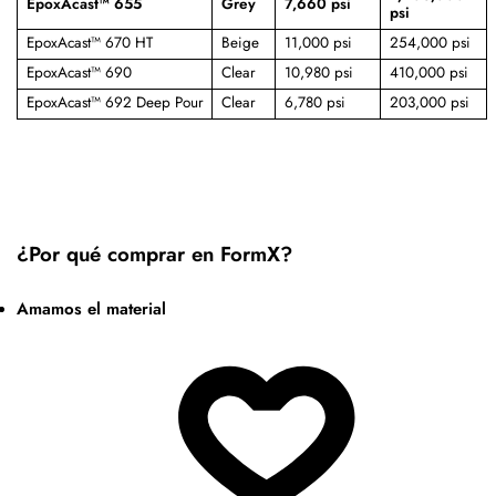
EpoxAcast™ 655
Grey
7,660 psi
psi
EpoxAcast™ 670 HT
Beige
11,000 psi
254,000 psi
EpoxAcast™ 690
Clear
10,980 psi
410,000 psi
EpoxAcast™ 692 Deep Pour
Clear
6,780 psi
203,000 psi
¿Por qué comprar en FormX?
Amamos el material