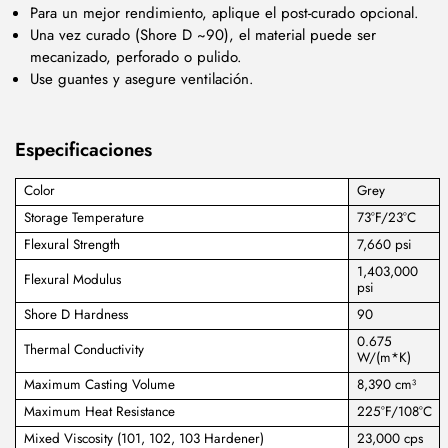
Para un mejor rendimiento, aplique el post-curado opcional.
Una vez curado (Shore D ~90), el material puede ser
mecanizado, perforado o pulido.
Use guantes y asegure ventilación.
Especificaciones
Color
Grey
Storage Temperature
73°F/23°C
Flexural Strength
7,660 psi
1,403,000
Flexural Modulus
psi
Shore D Hardness
90
0.675
Thermal Conductivity
W/(m*K)
Maximum Casting Volume
8,390 cm³
Maximum Heat Resistance
225°F/108°C
Mixed Viscosity (101, 102, 103 Hardener)
23,000 cps