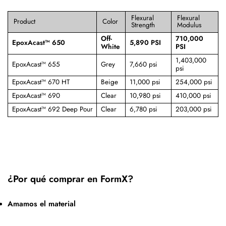
Flexural
Flexural
Product
Color
Strength
Modulus
Off-
710,000
EpoxAcast™ 650
5,890 PSI
White
PSI
1,403,000
EpoxAcast™ 655
Grey
7,660 psi
psi
EpoxAcast™ 670 HT
Beige
11,000 psi
254,000 psi
EpoxAcast™ 690
Clear
10,980 psi
410,000 psi
EpoxAcast™ 692 Deep Pour
Clear
6,780 psi
203,000 psi
¿Por qué comprar en FormX?
Amamos el material