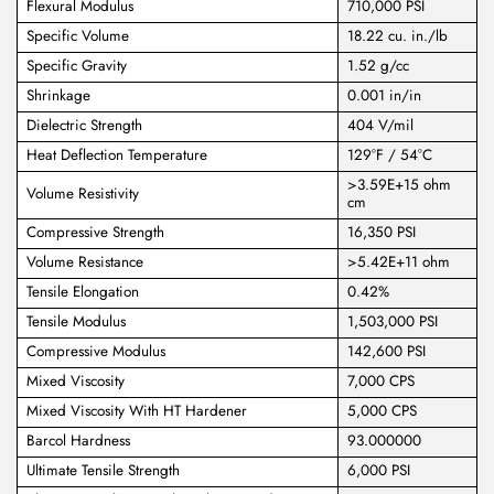
Flexural Modulus
710,000 PSI
Specific Volume
18.22 cu. in./lb
Specific Gravity
1.52 g/cc
Shrinkage
0.001 in/in
Dielectric Strength
404 V/mil
Heat Deflection Temperature
129°F / 54°C
>3.59E+15 ohm
Volume Resistivity
cm
Compressive Strength
16,350 PSI
Volume Resistance
>5.42E+11 ohm
Tensile Elongation
0.42%
Tensile Modulus
1,503,000 PSI
Compressive Modulus
142,600 PSI
Mixed Viscosity
7,000 CPS
Mixed Viscosity With HT Hardener
5,000 CPS
Barcol Hardness
93.000000
Ultimate Tensile Strength
6,000 PSI