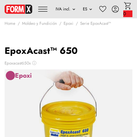
0
Home
Moldeo y Fundición
Epoxi
Serie EpoxAcast™
EpoxAcast™ 650
Epoxacast650x
ⓘ
Epoxi