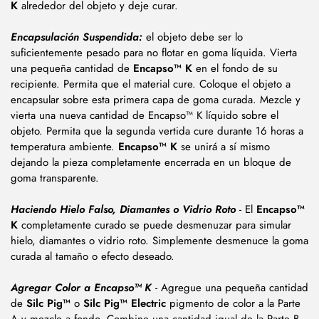
K
alrededor del objeto y deje curar.
Encapsulación Suspendida:
el objeto debe ser lo
suficientemente pesado para no flotar en goma líquida. Vierta
una pequeña cantidad de
Encapso™ K
en el fondo de su
recipiente. Permita que el material cure. Coloque el objeto a
encapsular sobre esta primera capa de goma curada. Mezcle y
vierta una nueva cantidad de Encapso™ K líquido sobre el
objeto. Permita que la segunda vertida cure durante 16 horas a
temperatura ambiente.
Encapso™ K
se unirá a sí mismo
dejando la pieza completamente encerrada en un bloque de
goma transparente.
Haciendo Hielo Falso, Diamantes o Vidrio Roto
- El
Encapso™
K
completamente curado se puede desmenuzar para simular
hielo, diamantes o vidrio roto. Simplemente desmenuce la goma
curada al tamaño o efecto deseado.
Agregar Color a Encapso™ K
- Agregue una pequeña cantidad
de
Silc Pig™
o
Silc Pig™ Electric
pigmento de color a la Parte