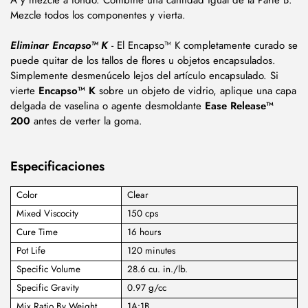
A y mezcle a fondo. Combine una cantidad igual de la Parte B.
Mezcle todos los componentes y vierta.
Eliminar Encapso™ K
- El Encapso™ K completamente curado se
puede quitar de los tallos de flores u objetos encapsulados.
Simplemente desmenúcelo lejos del artículo encapsulado. Si
vierte
Encapso™ K
sobre un objeto de vidrio, aplique una capa
delgada de vaselina o agente desmoldante
Ease Release™
200
antes de verter la goma.
Especificaciones
Color
Clear
Mixed Viscocity
150 cps
Cure Time
16 hours
Pot Life
120 minutes
Specific Volume
28.6 cu. in./lb.
Specific Gravity
0.97 g/cc
Mix Ratio By Weight
1A:1B