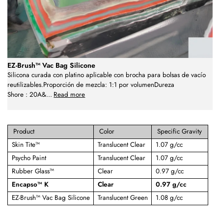
EZ-Brush™ Vac Bag Silicone
Silicona curada con platino aplicable con brocha para bolsas de vacío
reutilizables.Proporción de mezcla: 1:1 por volumenDureza
Shore : 20A&
...
Read more
Product
Color
Specific Gravity
Skin Tite™
Translucent Clear
1.07 g/cc
Psycho Paint
Translucent Clear
1.07 g/cc
Rubber Glass™
Clear
0.97 g/cc
Encapso™ K
Clear
0.97 g/cc
EZ-Brush™ Vac Bag Silicone
Translucent Green
1.08 g/cc