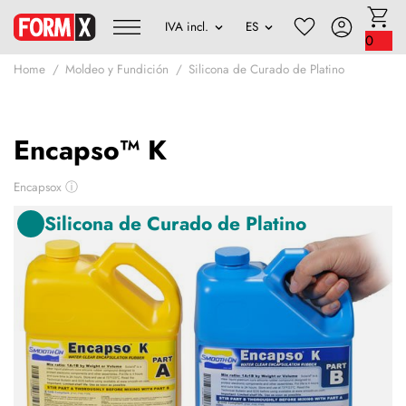
0
Home
Moldeo y Fundición
Silicona de Curado de Platino
Encapso™ K
Encapsox
ⓘ
Silicona de Curado de Platino