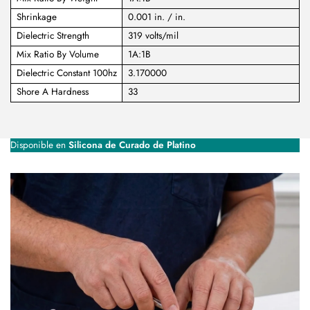
Shrinkage
0.001 in. / in.
Dielectric Strength
319 volts/mil
Mix Ratio By Volume
1A:1B
Dielectric Constant 100hz
3.170000
Shore A Hardness
33
Disponible en
Silicona de Curado de Platino